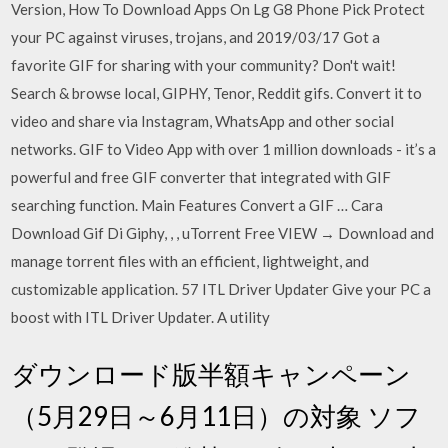
Version, How To Download Apps On Lg G8 Phone Pick Protect
your PC against viruses, trojans, and 2019/03/17 Got a
favorite GIF for sharing with your community? Don't wait!
Search & browse local, GIPHY, Tenor, Reddit gifs. Convert it to
video and share via Instagram, WhatsApp and other social
networks. GIF to Video App with over 1 million downloads - it’s a
powerful and free GIF converter that integrated with GIF
searching function. Main Features Convert a GIF … Cara
Download Gif Di Giphy, , , uTorrent Free VIEW → Download and
manage torrent files with an efficient, lightweight, and
customizable application. 57 ITL Driver Updater Give your PC a
boost with ITL Driver Updater. A utility
ダウンロード版半額キャンペーン
（5月29日～6月11日）の対象 ソフ