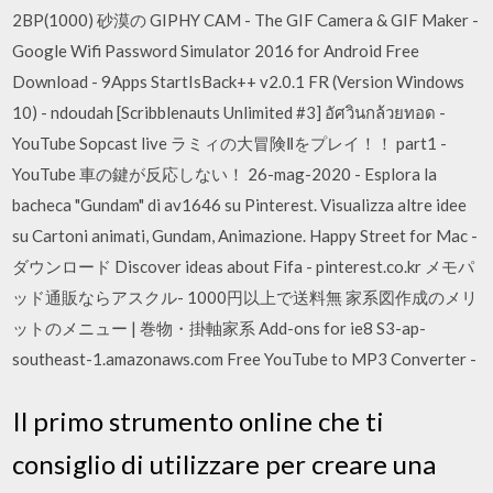
2BP(1000) 砂漠の GIPHY CAM - The GIF Camera & GIF Maker -
Google Wifi Password Simulator 2016 for Android Free
Download - 9Apps StartIsBack++ v2.0.1 FR (Version Windows
10) - ndoudah [Scribblenauts Unlimited #3] อัศวินกล้วยทอด -
YouTube Sopcast live ラミィの大冒険Ⅱをプレイ！！ part1 -
YouTube 車の鍵が反応しない！ 26-mag-2020 - Esplora la
bacheca "Gundam" di av1646 su Pinterest. Visualizza altre idee
su Cartoni animati, Gundam, Animazione. Happy Street for Mac -
ダウンロード Discover ideas about Fifa - pinterest.co.kr メモパ
ッド通販ならアスクル- 1000円以上で送料無 家系図作成のメリ
ットのメニュー | 巻物・掛軸家系 Add-ons for ie8 S3-ap-
southeast-1.amazonaws.com Free YouTube to MP3 Converter -
Il primo strumento online che ti
consiglio di utilizzare per creare una