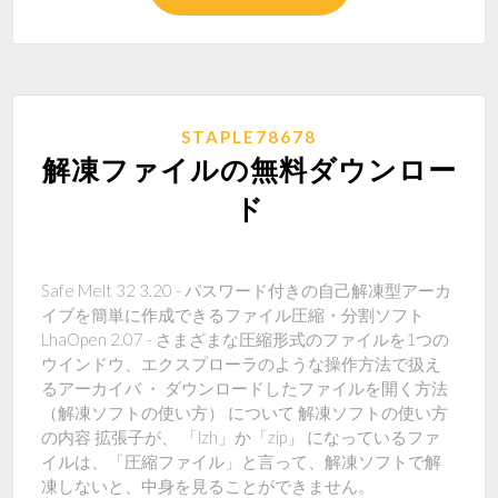
STAPLE78678
解凍ファイルの無料ダウンロー
ド
Safe Melt 32 3.20 - パスワード付きの自己解凍型アーカ
イブを簡単に作成できるファイル圧縮・分割ソフト
LhaOpen 2.07 - さまざまな圧縮形式のファイルを1つの
ウインドウ、エクスプローラのような操作方法で扱え
るアーカイバ ・ ダウンロードしたファイルを開く方法
（解凍ソフトの使い方） について 解凍ソフトの使い方
の内容 拡張子が、 「lzh」か「zip」 になっているファ
イルは、「圧縮ファイル」と言って、解凍ソフトで解
凍しないと、中身を見ることができません。