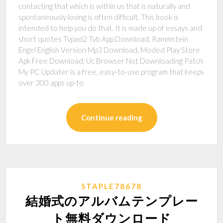
contacting that which is within us that is naturally and
spontaneously loving is often difficult. This book is
intended to help you do that. It is made up of essays and
short quotes Tvpad2 Tvb App Download, Rammstein
Engel English Version Mp3 Download, Moded Play Store
Apk Free Download, Uc Browser Not Downloading Patch
My PC Updater is a free, easy-to-use program that keeps
over 300 apps up-to
Continue reading
STAPLE78678
結婚式のアルバムテンプレー
ト無料ダウンロード