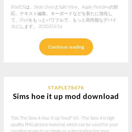
iPadOSは、Slide OverとSplit View、Apple Pencilへの対
応、テキスト編集、キーボードなどを新たに強化し
て、iPadをもっとパワフルで、もっと高性能なデバイ
スにします。 2020/03/16
Continue reading
STAPLE78678
Sims hoe it up mod download
This The Sims 4 Hoe It Up "mod" V0 - The Sims 4 is high
quality PNG picture material, which can be used for your
creative projects or simply as a decoration for your