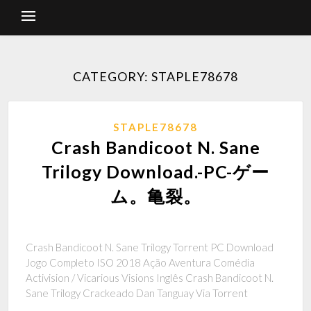
CATEGORY: STAPLE78678
STAPLE78678
Crash Bandicoot N. Sane
Trilogy Download.-PC-ゲー
ム。亀裂。
Crash Bandicoot N. Sane Trilogy Torrent PC Download
Jogo Completo ISO 2018 Ação Aventura Comédia
Activision / Vicarious Visions Inglês Crash Bandicoot N.
Sane Trilogy Crackeado Dan Tanguay Via Torrent