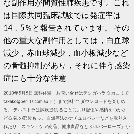
な副作用が間質性肺疾患です。これ
は国際共同臨床試験では発症率は
14．5％と報告されています。 その
他の重大な副作用としては，白血球
減少，赤血球減少，血小板減少など
の骨髄抑制があり，それに伴う感染
症にも十分な注意
2018年5月5日 無料体験・お問い合せはテシガハラ タカコまで
takako@berlitz.com.au ト）まで無料でダウンロードを楽しめ
る。 テルストラは試験提供 ることにより記憶や感情をつかさ
どる脳. の部位も ジ、自然療法のナチュロパシーなどを取り入
れたり、スキン・ケア商品、健康食品など シルバーローズ』か