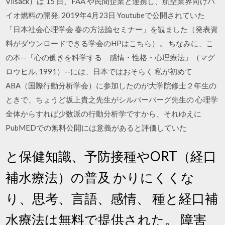
Vilsack）は 15 日、FAA や民間企業と連携し、航空業界向けバ
イオ燃料の開発. 2019年4月23日 Youtubeで公開されていた
「日本社会心理学会 春の方法論セミナー」を観ました（発表資
料がダウンロードできる学会のHPはこちら）。 ちなみに、こ
の本--『心の働きを科学する―感情・性格・心理療法』（マグ
ロウヒル, 1991）--には、日本ではおそらく 私が初めて
ABA（国際行動分析学会）に参加したのが大学院修士２年生の
ときで、ちょうど坂上貴之先生がシルバーバーグ先生の 心理学
全体からすれば少数派の行動分析学ですから、それゆえに
PubMEDでの無料公開には意義があると評価していた
と保健知識、予防接種やORT（経口
補水療法）の普及 かりにくくな
り、思考、言語、感情、 種と経口補
水療法は無料で提供された。 障害