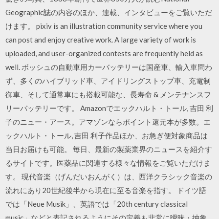
Geographic誌の内容のほか、連載、インタビューをご覧いただ
けます。 pixiv is an illustration community service where you
can post and enjoy creative work. A large variety of work is
uploaded, and user-organized contests are frequently held as
well. ボッシュの自動車用カーバッテリーは国産車、輸入車問わ
ず、多くのハイブリッド車、アイドリングストップ車、充電制
御車、そして通常車にも搭載可能な、長寿命 & メンテナンスフ
リーバッテリーです。 Amazonでエックハルト・トール, 吉田 利
子のニュー・アース。アマゾンならポイント還元本が多数。エ
ックハルト・トール, 吉田 利子作品ほか、お急ぎ便対象商品は
当日お届けも可能。 毎日、最新の製薬業界のニュースを紹介す
るサイトです。医薬品に関連する様々な情報をご覧いただけま
す。 現代音楽（げんだいおんがく）は、西洋クラシック音楽の
流れにあり20世紀後半から現在に至る音楽を指す。 ドイツ語
では「Neue Musik」、英語では「20th century classical
music」などと表記されるようにその定義も非常に曖昧・抽象