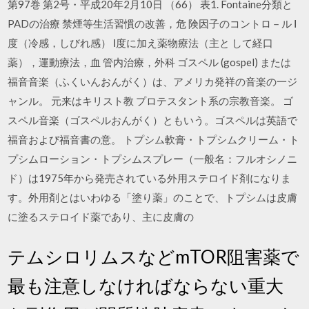
第97巻 第2号・平成20年2月10日 （66） 表1. Fontaine分類と
PADの治療 禁煙等生活習慣の改善，危 険因子のコントロ－ル Ⅰ
度（冷感，しびれ感） Ⅰ度に加え薬物療法（主と して経口
薬），運動療法，血 管内治療，外科 ゴスペル (gospel) または
福音音楽（ふくいんおんがく）は、アメリカ発祥の音楽の一ジ
ャンル。 元来はキリスト教 プロテスタント系の宗教音楽。 ゴ
スペル音楽（ゴスペルおんがく）ともいう。ゴスペルは英語で
福音および福音書の意。 トプシム軟膏・トプシムクリーム・ト
プシムローション・トプシムスプレー（一般名：フルオシノニ
ド）は1975年から発売されている外用ステロイド剤になりま
す。外用剤とはいわゆる「塗り薬」のことで、トプシムは皮膚
に塗るステロイド薬であり、主に皮膚の
テムシロリムスなどmTOR阻害薬で
最も注意しなければならない重大