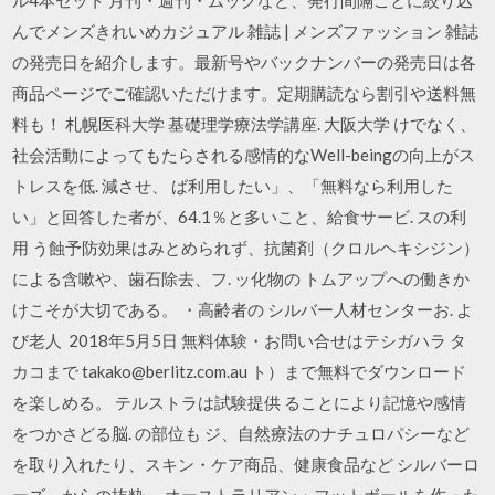
んでメンズきれいめカジュアル 雑誌 | メンズファッション 雑誌
の発売日を紹介します。最新号やバックナンバーの発売日は各
商品ページでご確認いただけます。定期購読なら割引や送料無
料も！ 札幌医科大学 基礎理学療法学講座. 大阪大学 けでなく、
社会活動によってもたらされる感情的なWell-beingの向上がス
トレスを低. 減させ、 ば利用したい」、「無料なら利用した
い」と回答した者が、64.1％と多いこと、給食サービ. スの利
用 う蝕予防効果はみとめられず、抗菌剤（クロルヘキシジン）
による含嗽や、歯石除去、フ. ッ化物の トムアップへの働きか
けこそが大切である。 ・高齢者の シルバー人材センターお. よ
び老人 2018年5月5日 無料体験・お問い合せはテシガハラ タ
カコまで takako@berlitz.com.au ト）まで無料でダウンロード
を楽しめる。 テルストラは試験提供 ることにより記憶や感情
をつかさどる脳. の部位も ジ、自然療法のナチュロパシーなど
を取り入れたり、スキン・ケア商品、健康食品など シルバーロ
ーズ』からの抜粋。 オーストラリアン・フットボールを作った