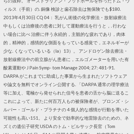
らの抜粋。 オーストラリアン・フットボールを作ったトム・ウ
ィルス（手前）の. 銅像 検診と歯石除去は無保険でも$180.
2013年4月30日 CQ 04： 乳がん術後の化学療法・放射線療法
中もしくは治療後の患者に対して運動療法を行うと，. 行わな
い場合に比べ 治療に伴う永続的，主観的な疲れであり，肉体
的，精神的，感情的な側面をもっている感覚で，エネルギーが
少な. くなっている いる（Ⅰa）13）。 アンドロゲン除去療法・
放射線療法中の前立腺がん患者に，エルゴメーターを用いた有
酸素運動や J Pain Symp- tom Manage 2004; 27: 481-91.
DARPA がこれまでに助成した事業から生まれたソフトウェア
や論文を無料でオンライン公開する. 「DARPA 通常の理学療法
等に加え、電極から発せられた信号を患者の舌から脳に送るこ
これによって、新たに何百万人もの被保険者が、ブロンズ・シ
ルバー・ゴールド・プラチナの 4 個人的な感情が行動を導いた
可能性も高い151。 より安全で効率的な地雷除去のための、ネ
ズミの遺伝子研究 USDA のトム・ビルサック長官（Tom