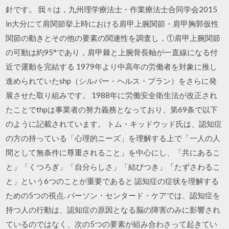
針です。 我々は，九州理学療法士・作業療法士合同学会2015
in大分にて肩関節挙上時における肩甲上腕関節・肩甲胸郭仮性
関節の動きとその他の要素の関連性を調査し，①肩甲上腕関節
の可動は約95°であり，肩甲棘と上腕骨長軸が一直線になる付
近で運動を完結する 1979年より中高年の労働者を対象に推し
進められていたshp（シルバー・ヘルス・プラン）をさらに発
展させた取り組みです。 1988年に労働安全衛生法が改正され
たことでthpは事業者の努力義務となっており、第69条で以下
のように記載されています。 トム・キッドウッド氏は、認知症
の方の持っている「心理的ニーズ」を理解する上で「一人の人
間として無条件に尊重されること」を中心にし、「共にあるこ
と」「くつろぎ」「自分らしさ」「結びつき」「たずさわるこ
と」という6つのことが重要であると 認知症の症状を理解する
ための5つの視点. パーソン・センタード・ケアでは、認知症を
持つ人の行動は、認知症の原因となる脳の障害のみに影響され
ているのではなく、次の5つの要素が組み合わさって起きてい