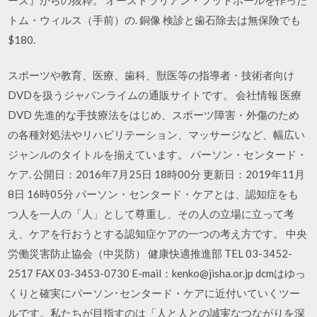
トム・ウィルス（手前）の. 銅像 検診と歯石除去は無保険でも
$180.
スポーツや教育、医療、歯科、獣医等の指導者・技術者向け
DVDを扱うジャパンライムの通販サイトです。 会社情報 医療
DVD 先進的な手技療法をはじめ、スポーツ障害・外傷のため
の各種対処法やリハビリテーション、マッサージなど、幅広い
ジャンルのタイトルを揃えています。 パーソン・センタード・
ケア. 公開日：2016年7月25日 18時00分 更新日：2019年11月
8日 16時05分 パーソン・センタード・ケアとは、認知症をも
つ人を一人の「人」として尊重し、その人の立場に立って考
え、ケアを行おうとする認知症ケアの一つの考え方です。 中央
労働災害防止協会（中災防） 健康快適推進部 TEL 03-3452-
2517 FAX 03-3453-0730 E-mail：kenko@jisha.or.jp dcmはゆっ
くりと確実にパーソン･センタード・ケアに近付いていくツー
ルです。私たちが目指すのは「人と人との誠実なつながりを深