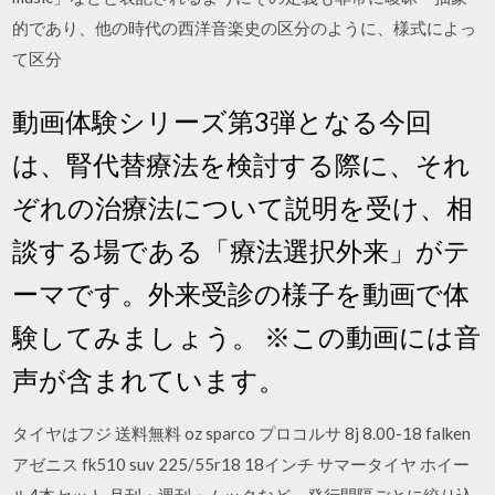
的であり、他の時代の西洋音楽史の区分のように、様式によっ
て区分
動画体験シリーズ第3弾となる今回
は、腎代替療法を検討する際に、それ
ぞれの治療法について説明を受け、相
談する場である「療法選択外来」がテ
ーマです。外来受診の様子を動画で体
験してみましょう。 ※この動画には音
声が含まれています。
タイヤはフジ 送料無料 oz sparco プロコルサ 8j 8.00-18 falken
アゼニス fk510 suv 225/55r18 18インチ サマータイヤ ホイー
ル4本セット 月刊・週刊・ムックなど、発行間隔ごとに絞り込