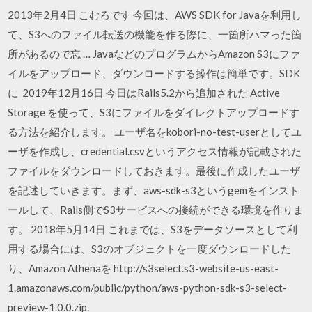
2013年2月4日 こむろです 今回は、AWS SDK for Javaを利用し
て、S3へのファイル転送の機能を作る際に、一箇所ハマった箇
所があるので忘 … JavaなどのプログラムからAmazon S3にファ
イルをアップロード、ダウンロードする操作は簡単です。SDK
に 2019年12月16日 今日はRails5.2から追加された Active
Storage を使って、S3にファイルをダイレクトアップロードす
る方法を紹介します。 ユーザ名をkobori-no-test-userとしてユ
ーザを作成し、credential.csvというアクセス情報が記載された
ファイルをダウンロードしておきます。最後に作成したユーザ
を記述していきます。まず、aws-sdk-s3というgemをインスト
ールして、Rails側でS3サービスへの接続ができる環境を作りま
す。 2018年5月14日 これまでは、S3をデータソースとして利
用する場合には、S3のオブジェクトを一度ダウンロードした
り、Amazon Athenaを http://s3select.s3-website-us-east-
1.amazonaws.com/public/python/aws-python-sdk-s3-select-
preview-1.0.0.zip.