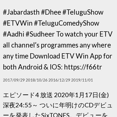
#Jabardasth #Dhee #TeluguShow
#ETVWin #TeluguComedyShow
#Aadhi #Sudheer To watch your ETV
all channel’s programmes any where
any time Download ETV Win App for
both Android & IOS: https://f66tr
2017/09/29 2018/10/26 2016/12/29 2019/11/01
エピソード4 放送 2020年1月17日(金)
深夜24:55～ ついに年明けのCDデビュ
ーを発表したSixTONES。デビューを