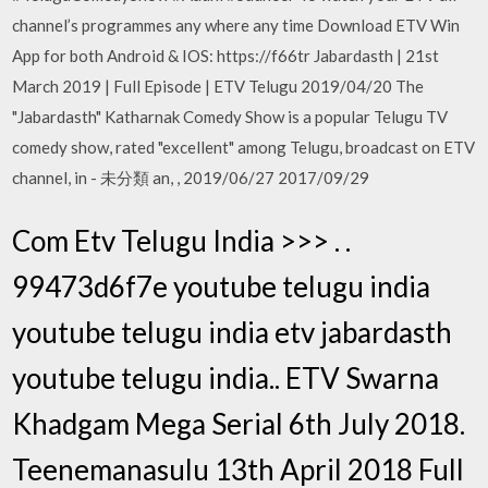
channel’s programmes any where any time Download ETV Win
App for both Android & IOS: https://f66tr Jabardasth | 21st
March 2019 | Full Episode | ETV Telugu 2019/04/20 The
"Jabardasth" Katharnak Comedy Show is a popular Telugu TV
comedy show, rated "excellent" among Telugu, broadcast on ETV
channel, in - 未分類 an, , 2019/06/27 2017/09/29
Com Etv Telugu India >>> . .
99473d6f7e youtube telugu india
youtube telugu india etv jabardasth
youtube telugu india.. ETV Swarna
Khadgam Mega Serial 6th July 2018.
Teenemanasulu 13th April 2018 Full