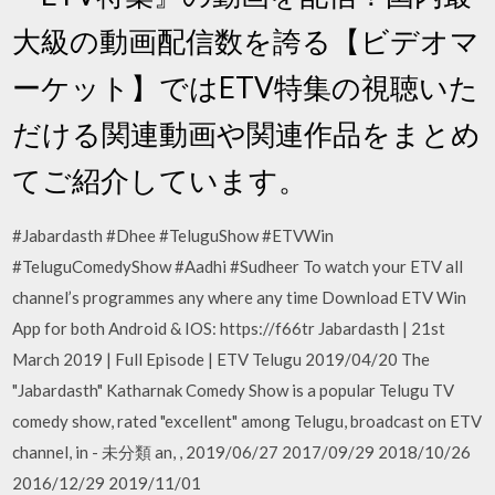
大級の動画配信数を誇る【ビデオマ
ーケット】ではETV特集の視聴いた
だける関連動画や関連作品をまとめ
てご紹介しています。
#Jabardasth #Dhee #TeluguShow #ETVWin
#TeluguComedyShow #Aadhi #Sudheer To watch your ETV all
channel’s programmes any where any time Download ETV Win
App for both Android & IOS: https://f66tr Jabardasth | 21st
March 2019 | Full Episode | ETV Telugu 2019/04/20 The
"Jabardasth" Katharnak Comedy Show is a popular Telugu TV
comedy show, rated "excellent" among Telugu, broadcast on ETV
channel, in - 未分類 an, , 2019/06/27 2017/09/29 2018/10/26
2016/12/29 2019/11/01