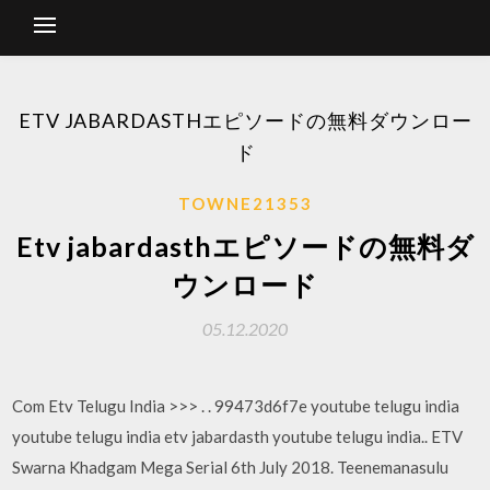
ETV JABARDASTHエピソードの無料ダウンロー
ド
TOWNE21353
Etv jabardasthエピソードの無料ダ
ウンロード
05.12.2020
Com Etv Telugu India >>> . . 99473d6f7e youtube telugu india
youtube telugu india etv jabardasth youtube telugu india.. ETV
Swarna Khadgam Mega Serial 6th July 2018. Teenemanasulu