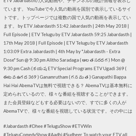
ETV Jabardasthの人気動画や、チャンネルの統計情報を表示し
ています。 YouTubeで今人気の動画を国別で表示しているサイ
トです。トップページでは複数の国で人気の動画を表示してい
ます。 by ETV Jabardasth 51:42 Jabardasth | 24th May 2018 |
Full Episode | ETV Telugu by ETV Jabardasth 59:25 Jabardasth |
17th May 2018 | Full Episode | ETV Telugu by ETV Jabardasth
1:03:09 Extra Jabardasth | 4th May by "Jabardasth - Extra
Dose" Sun @ 9:30 pm Alitho Saradaga ( ఆల త సరద గ ) Mon @
9:30 pm Cash ( క య ష ETV Special Programs ETV Ugadi 369 (
ఈట వ ఉగ ద 369 ) Ganamrutham ( గ న మ త ) Ganapathi Bappa
Hai Hai AbemaTVは無料で視聴できる？ AbemaTVは基本無料に
定められているので、様々な番組を視聴することができます。
また会員登録などもする必要はないので、すでに多くの人が
AbemaTVで、様々な番組を視聴している状況です。その中には
#Jabardasth #Dhee #TeluguShow #ETVWin
#TeluguComedyShow #Aadhi #Sudheer To watch your ETV all