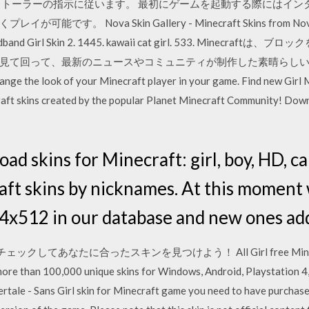
ストーラーの指示に従います。 最初にゲームを起動する際にはイン
 Nova Skin Gallery - Minecraft Skins from NovaSkin E
me Headband Girl Skin 2. 1445. kawaii cat girl. 533. Min
見て回って、最新のニュースやコミュニティが制作した素晴らしいもの
change the look of your Minecraft player in your game. Find new Girl 
raft skins created by the popular Planet Minecraft Community! Down
d skins for Minecraft: girl, boy, HD, ca
aft skins by nicknames. At this moment
24x512 in our database and new ones add
ックしてあなたに合ったスキンを見つけよう！ All Girl free Minecraft 
ore than 100,000 unique skins for Windows, Android, Playstation 
rtale - Sans Girl skin for Minecraft game you need to have purchase