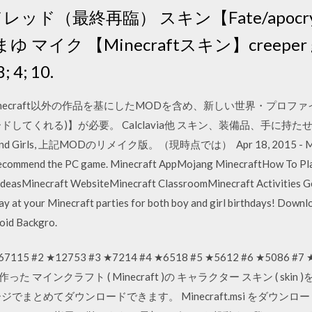
ードレッド（最終再臨） スキン【Fate/apocr
間まゆ マイク 【Minecraftスキン】creeper gi
4; 10.
necraft以外の作品を基にしたMODを含め、新しい世界・プロフ
ダウンロードしてくれる)】が必要。 Calclavia他 スキン、装備品、手
 and Girls, 上記MODのリメイク版。（現時点では） Apr 18, 2015 - Minecra
I recommend the PC game. Minecraft AppMojang MinecraftHow To Pl
deasMinecraft WebsiteMinecraft ClassroomMinecraft Activities Get
play at your Minecraft parties for both boy and girl birthdays! Dow
roid Backgro.
 #1 ★67115 #2 ★12753 #3 ★7214 #4 ★6518 #5 ★5612 #6 ★5086 #
が作った マインクラフト ( Minecraft )の キャラクター スキン ( skin )
でまとめてダウンロードできます。 Minecraft.msi をダウ