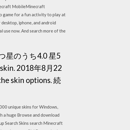
ecraft MobileMinecraft
game for a fun activity to play at
 desktop, iphone, and android
ial use now. And search more of the
星のうち4.0 星5
kin. 2018年8月22
in options. 続
,000 unique skins for Windows,
ith a huge Browse and download
up Search Skins search Minecraft