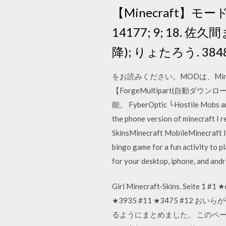
【Minecraft】モ
14177; 9; 18. 佐久
降); りょたろう. 3848; 
をお読みください。MODは、Mi
【ForgeMultipart(自動
能。 FyberOptic └Hostile Mobs
the phone version of minecraft 
SkinsMinecraft MobileMinecraft I
bingo game for a fun activity to 
for your desktop, iphone, and and
Girl Minecraft‐Skins. Seite 1
★3935 #11 ★3475 #12 おいら
るようにまとめました。 このページ