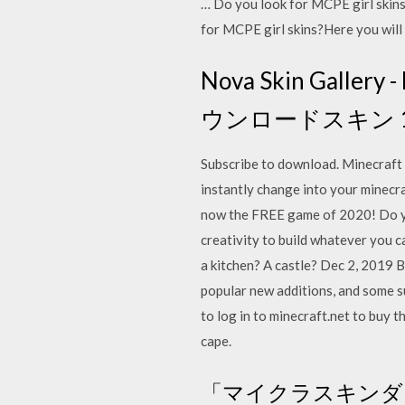
… Do you look for MCPE girl skins?
for MCPE girl skins?Here you will 
Nova Skin Gallery
ウンロードスキン 1
Subscribe to download. Minecraft 
instantly change into your minec
now the FREE game of 2020! Do you
creativity to build whatever you c
a kitchen? A castle? Dec 2, 2019 B
popular new additions, and some s
to log in to minecraft.net to buy 
cape.
「マイクラスキンダ