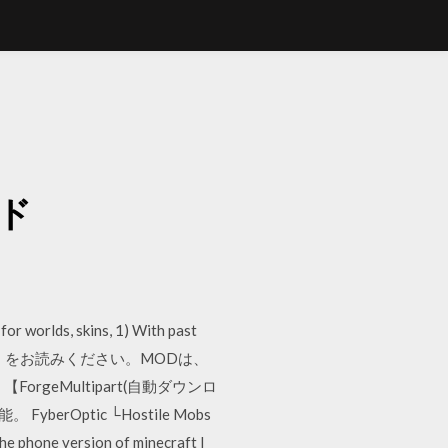
ド
ード
or worlds, skins, 1) With past
app, but all i をお読みください。MODは、
geMultipart(自動ダウンロ
Optic └Hostile Mobs
hone version of minecraft I