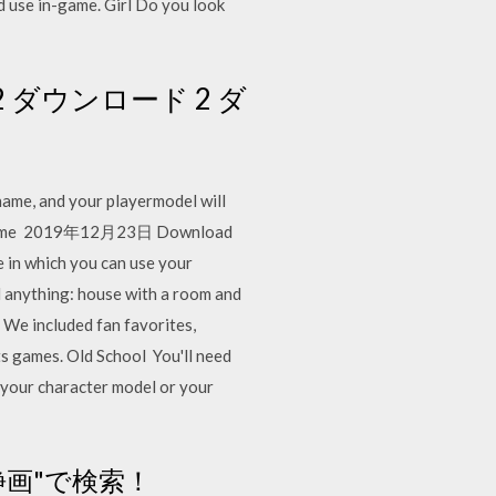
d use in-game. Girl Do you look
; de 22 ダウンロード 2 ダ
name, and your playermodel will
craft name 2019年12月23日 Download
 in which you can use your
d anything: house with a room and
. We included fan favorites,
ts games. Old School You'll need
, your character model or your
画"で検索！