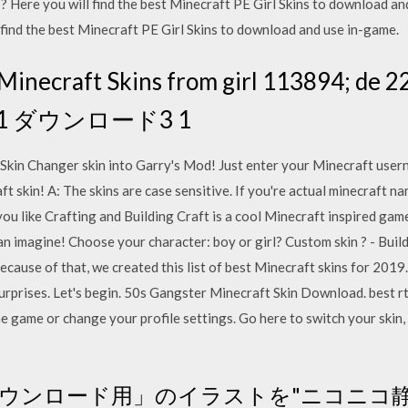
 Here you will find the best Minecraft PE Girl Skins to download an
find the best Minecraft PE Girl Skins to download and use in-game.
 - Minecraft Skins from girl 113894
 ダウンロード3 1
Skin Changer skin into Garry's Mod! Just enter your Minecraft user
raft skin! A: The skins are case sensitive. If you're actual mine
 like Crafting and Building Craft is a cool Minecraft inspired game
an imagine! Choose your character: boy or girl? Custom skin ? - Buil
ecause of that, we created this list of best Minecraft skins for 2019
urprises. Let's begin. 50s Gangster Minecraft Skin Download. best r
the game or change your profile settings. Go here to switch your skin
ウンロード用」のイラストを"ニコニコ静