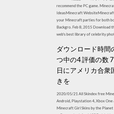
recommend the PC game. Minecra
IdeasMinecraft WebsiteMinecraft C
your Minecraft parties for both b
Backgro. Feb 8, 2015 Download this
web's best library of celebrity ph
ダウンロード時間の目
つ中の4 評価の数 77 星
日にアメリカ合衆国でレビュ
きを
2020/05/21 All Skindex free Mine
Android, Playstation 4, Xbox One
Minecraft Girl Skins by the Plane