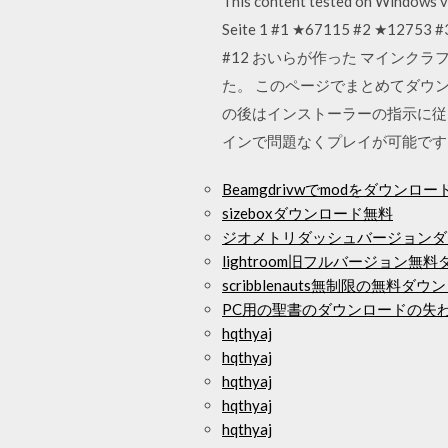
This content tested on Windows ver
Seite 1 #1 ★67115 #2 ★12753 
#12 おいらが作った マインクラフト (
た。 このページでまとめてダウンロ
の後はインストーラーの指示に従
インで問題なくプレイが可能です
Beamgdrivwでmodをダウンロ
sizeboxダウンロード無料
ジオメトリダッシュバージョンダ
lightroom旧フルバージョン無
scribblenauts無制限の無料ダ
PC用の聖書のダウンロードの失
hqthyaj
hqthyaj
hqthyaj
hqthyaj
hqthyaj