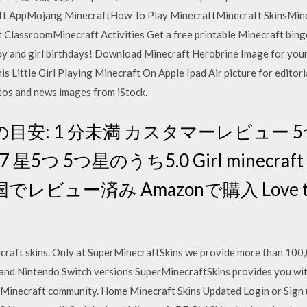
ft AppMojang MinecraftHow To Play MinecraftMinecraft SkinsMin
lassroomMinecraft Activities Get a free printable Minecraft bingo 
oy and girl birthdays! Download Minecraft Herobrine Image for your
 Little Girl Playing Minecraft On Apple Ipad Air picture for editor
otos and news images from iStock.
安: 1 分未満 カスタマーレビュー 5つ
5つ 5つ星のうち5.0 Girl minecraft s
ー済み Amazonで購入 Love the sk
craft skins. Only at SuperMinecraftSkins we provide more than 100
 and Nintendo Switch versions SuperMinecraftSkins provides you w
t Minecraft community. Home Minecraft Skins Updated Login or Sign 