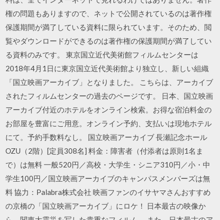
権の問題もありますので、ネットで公開されているのは著作権
保護期間が満了している資料に限られています。そのため、閲
覧やダウンロードができるのは著作権の保護期間が満了してい
る資料のみです。 東京国立近代美術館フィルムセンターは
2018年4月1日に東京国立近代美術館より独立し、新しい組織
「国立映画アーカイブ」となりました。 こちらは、アーカイブ
されたフィルムセンターの過去のページです。 日本、国立映画
アーカイブ付近のホテルをオンライン検索。お得な宿泊料金の
お部屋を豊富にご用意。オンライン予約、支払いは現地ホテル
にて。予約手数料なし。 国立映画アーカイブ 長瀬記念ホール
OZU（2階）[定員308名] 料金：障害者（付添者は原則1名ま
で）は無料 一般520円／高校・大学生・シニア310円／小・中
学生100円／国立映画アーカイブのキャンパスメンバーズは無
料 協力：Palabra株式会社 映画ファンのイサヤマさんおすすめ
の京橋の「国立映画アーカイブ」にロケ！ 日本最古の映像か
ら、関東大震災を写した貴重なフィルム。 また、日本最古のア