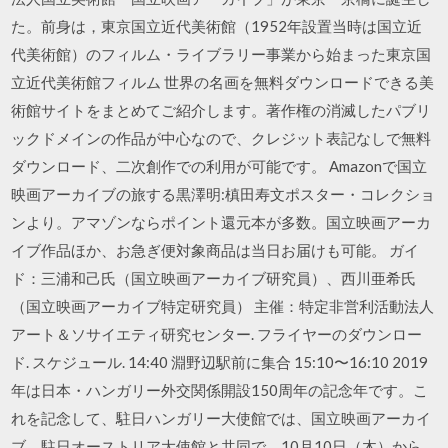
た。前身は，東京国立近代美術館（1952年設置当時は国立近
代美術館）のフィルム・ライブラリー事業から始まった東京国
立近代美術館フィルム 世界の名画を無料ダウンロードできる美
術館サイトをまとめてご紹介します。著作権の消滅したパブリ
ックドメインの作品が中心なので、クレジット表記なしで無料
ダウンロード、二次創作での利用が可能です。 Amazonで国立
映画アーカイブの旅する黒澤明:槙田寿文ポスター・コレクショ
ンより。アマゾンならポイント還元本が多数。国立映画アーカ
イブ作品ほか、お急ぎ便対象商品は当日お届けも可能。 ガイ
ド：三浦和己氏（国立映画アーカイブ研究員）、西川亜希氏
（国立映画アーカイブ特定研究員） 主催：特定非営利活動法人
アート＆ソサイエティ研究センター. フライヤーのダウンロー
ド. スケジュール. 14:40 淵野辺駅前に集合 15:10〜16:10 2019
年は日本・ハンガリー外交関係開設150周年の記念年です。こ
れを記念して、駐日ハンガリー大使館では、国立映画アーカイ
ブ、駐日オーストリア大使館と共同で、10月10日（木）から