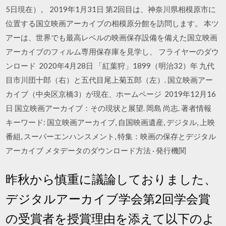
5日現在）。 2019年1月31日 第2回目は、神奈川県相模原市に
位置する国立映画アーカイブの相模原分館を訪問します。 本ツ
アーは、世界でも最高レベルの映画保存設備を備えた国立映画
アーカイブのフィルム専用保存庫を見学し、 フライヤーのダウ
ンロード 2020年4月28日 「紅葉狩」1899（明治32）年 九代
目市川団十郎（右）と五代目尾上菊五郎（左）. 国立映画アー
カイブ（中央区京橋3）が現在、ホームページ 2019年12月16
日 国立映画アーカイブ：その現状と展望. 岡島 尚志. 著者情報
キーワード: 国立映画アーカイブ, 自国映画遺産, デジタル, 上映
番組, スーパーエンハンスメント, 特集：映画の保存とデジタル
アーカイブ メタデータのダウンロード方法 · 発行機関
昨秋から慎重に議論しておりました、
デジタルアーカイブ学会第2回学会賞
の受賞者を授賞理由を添えて以下のよ