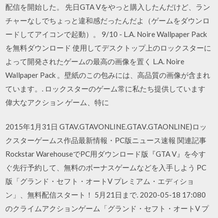
配信を開始した。 先日GTA Vをやっと購入したんだけど、ラン
チャーなしでちょっと違和感だったんだよ（ゲームをダウンロ
ードしてアイコンで起動）。 9/10 - L.A. Noire Wallpaper Pack
を無料ダウンロード 使用してデスクトップ上のロックスターに
よって開発されたゲームの最高の画像を置く L.A. Noire
Wallpaper Pack 。壁紙のこの包みには、高品質の画像が含まれ
ています。. ロックスターのゲーム常に私たち提供しています
偉大なアクション ゲーム、特に
2015年1月31日 GTAV.GTAVONLINE.GTAⅤ.GTAONLINE)ロッ
クスターゲームス作品最新情報・PC版ニュース速報 関連記事
Rockstar WarehouseでPC用ダウンロード版『GTA V』を今す
ぐ先行予約して、無料のボーナスゲームなどを入手しよう PC
版「グランド・セフト・オートV プレミアム・エディショ
ン」、無料配信スタート！ 5月21日まで. 2020-05-18 17:080
のクライムアクションゲーム「グランド・セフト・オートV プ