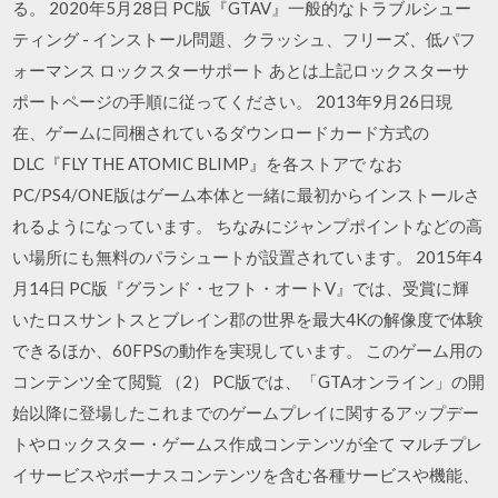
る。 2020年5月28日 PC版『GTAV』一般的なトラブルシュー
ティング - インストール問題、クラッシュ、フリーズ、低パフ
ォーマンス ロックスターサポート あとは上記ロックスターサ
ポートページの手順に従ってください。 2013年9月26日現
在、ゲームに同梱されているダウンロードカード方式の
DLC『FLY THE ATOMIC BLIMP』を各ストアで なお
PC/PS4/ONE版はゲーム本体と一緒に最初からインストールさ
れるようになっています。 ちなみにジャンプポイントなどの高
い場所にも無料のパラシュートが設置されています。 2015年4
月14日 PC版『グランド・セフト・オートV』では、受賞に輝
いたロスサントスとブレイン郡の世界を最大4Kの解像度で体験
できるほか、60FPSの動作を実現しています。 このゲーム用の
コンテンツ全て閲覧 （2） PC版では、「GTAオンライン」の開
始以降に登場したこれまでのゲームプレイに関するアップデー
トやロックスター・ゲームス作成コンテンツが全て マルチプレ
イサービスやボーナスコンテンツを含む各種サービスや機能、