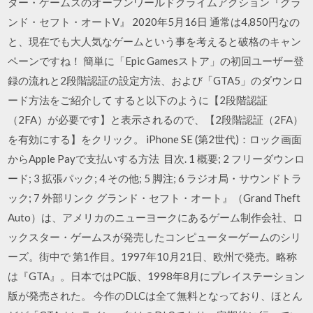
ター・ゲームスのオープンワールドクライムアクション『グラ
ンド・セフト・オートV』 2020年5月16日 通常は4,850円なの
と、現在でも大人気なゲームという事を考えると破格のキャン
ペーンですね！ 簡単に「Epic Gamesストア」の初回ユーザー登
録の流れと2段階認証の設定方法、および「GTA5」のダウンロ
ード方法をご紹介して すると以下のように【2段階認証
（2FA）が必要です】と表示されるので、【2段階認証（2FA）
を有効にする】をクリック。 iPhone SE (第2世代)：ロック画面
からApple Payで支払いする方法 目次. 1 概要; 2 フリーダウンロ
ード; 3 拡張パック; 4 その他; 5 脚注; 6 ラジオ局・サウンドトラ
ック; 7 外部リンク グランド・セフト・オート』（Grand Theft
Auto）は、アメリカのニューヨークにあるゲーム制作会社、ロ
ックスター・ゲームスが発売したコンピューターゲームのシリ
ーズ。街中で 第1作目。1997年10月21日、欧州で発売。略称
は『GTA』。日本ではPC版、1998年8月にプレイステーション
版が発売された。 今作のDLCは全て無料となっており、ほとん