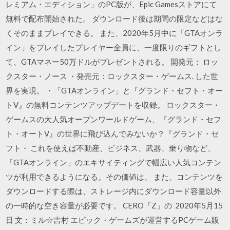
レミアム・エディション」のPC版が、Epic Gamesストアにて
無料で配布開始された。 ダウンロード後は期間の限定などはな
くそのままプレイできる。 また、2020年5月中に「GTAオンラ
イン」をプレイしたプレイヤー全員に、一度限りのギフトとし
て、GTAマネー50万ドルがプレゼントされる。 開発元： ロッ
クスター・ノース ・発売元：ロックスター・ゲームス. した世
界を実現。 ・「GTAオンライン」と『グランド・セフト・オー
トV』の無料コンテンツアップデートを収録。 ロックスター・
ゲームスの大人気オープンワールドゲーム、『グランド・セフ
ト・オートV』の世界に飛び込んでみないか？『グランド・セ
フト・ これを使えば不動産、ビジネス、武器、乗り物など、
「GTAオンライン」のエキサイティングで幅広い人気コンテン
ツが利用できるようになる。その価値は、 また、コンテンツを
ダウンロードする際は、ストレージ内にダウンロード容量以外
の一時的な空き容量が必要です。 CERO「Z」の 2020年5月15
日 文：ミル☆吉村 エピック・ゲームズが運営するPCゲーム販