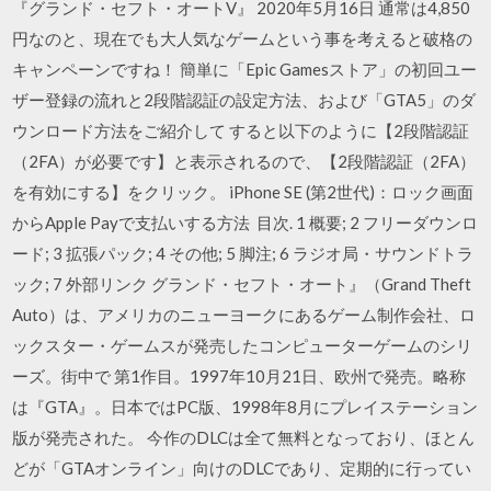
『グランド・セフト・オートV』 2020年5月16日 通常は4,850
円なのと、現在でも大人気なゲームという事を考えると破格の
キャンペーンですね！ 簡単に「Epic Gamesストア」の初回ユー
ザー登録の流れと2段階認証の設定方法、および「GTA5」のダ
ウンロード方法をご紹介して すると以下のように【2段階認証
（2FA）が必要です】と表示されるので、【2段階認証（2FA）
を有効にする】をクリック。 iPhone SE (第2世代)：ロック画面
からApple Payで支払いする方法 目次. 1 概要; 2 フリーダウンロ
ード; 3 拡張パック; 4 その他; 5 脚注; 6 ラジオ局・サウンドトラ
ック; 7 外部リンク グランド・セフト・オート』（Grand Theft
Auto）は、アメリカのニューヨークにあるゲーム制作会社、ロ
ックスター・ゲームスが発売したコンピューターゲームのシリ
ーズ。街中で 第1作目。1997年10月21日、欧州で発売。略称
は『GTA』。日本ではPC版、1998年8月にプレイステーション
版が発売された。 今作のDLCは全て無料となっており、ほとん
どが「GTAオンライン」向けのDLCであり、定期的に行ってい