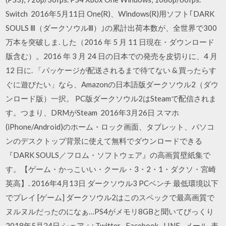
Switch 2016年5月11日 One(R)、Windows(R)用ソフト｢DARK
SOULS Ⅲ（ダークソウルⅢ）｣の累計出荷本数が、全世界で300
万本を突破しま. した（2016 年 5 月 11 日現在・ダウンロード
版含む）。2016 年 3 月 24 日の日本での発売を皮切りに、4 月
12 日に. 「パッケージが配送されるまで待てない & 買ったらす
ぐに遊びたい」なら、Amazonの日本語版ダークソウル2（ダウ
ンロード版）一択。 PC版ダークソウル2はSteamで配信されま
す。つまり、DRMがSteam 2016年3月26日 スマホ
(iPhone/Android)のホーム・ロック画面、タブレット、パソコ
ンのデスクトップ背景に使えて無料でダウンロードできる
『DARK SOULS／フロム・ソフトウェア』の高画質壁紙集で
す。【ゲーム・かっこいい・クール・3・2・1・ダクソ・宮崎
英高】. 2016年4月13日 ダークソウル3 PCベンチ 最低環境以下
でプレイ [ゲーム] ダークソウル2はこのスペックで最高画質で
ヌルヌルだったのになぁ…PS4がメモリ8GBと聞いてびっくり
2018年5月24日 シェア：: Twitter · Facebook · LINE · メール. 表