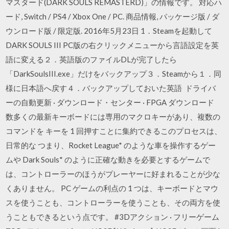
マスタード(DARK SOULS REMASTERD)」の情報です。 対応ハ
ード, Switch / PS4 / Xbox One / PC. 商品情報, パッケージ版 / ダ
ウンロード版 / 限定版. 2016年5月23日 1．Steamを起動して
DARK SOULS III PC版の右クリックメニューから言語設定を英
語に変える２．英語版のファイルDLが完了したら
「DarkSoulsIII.exe」だけをバックアップ３．Steamから１．同
様に日本語へ戻す４．バックアップしておいた英語 ドライバ
ーの自動更新 · ダウンロード・センター · FPGA ダウンロード
数多くの最新キーボードには専用のマクロキーがあり、複数の
コマンドを キーを 1 回押すことに集約できるこのプロセスは、
日常的な つまり、Rocket League* のような車を操作するゲー
ムや Dark Souls* のように正確な動きを必要とするゲームで
は、コントローラーのほうがプレーヤーに好まれることが少な
くありません。 PC ゲームの利点の 1 つは、キーボードとマウ
スを使うことも、コントローラーを使うことも、その両方を使
うこともできるという点です。 #3Dアクション · フリーゲーム