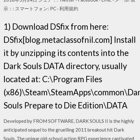
示：: スマートフォン: PC · 利用規約
1) Download DSfix from here:
DSfix[blog.metaclassofnil.com] Install
it by unzipping its contents into the
Dark Souls DATA directory, usually
located at: C:\Program Files
(x86)\Steam\SteamApps\common\Da
Souls Prepare to Die Edition\DATA
Developed by FROM SOFTWARE, DARK SOULS II is the highly
anticipated sequel to the gruelling 2011 breakout hit Dark
Souls. The unique old-school action RPG experience captivated