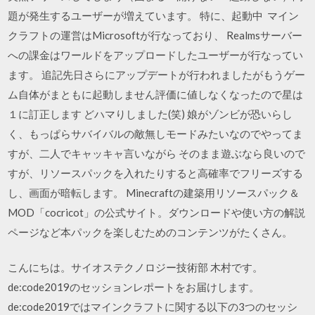
題が発生するユーザーが増えています。 特に、起動中 マイン
クラフトの運営はMicrosoftが行なっており、 Realmsサーバー
への課金はワールドをアップロードしたユーザーが行なってい
ます。 追記先日さらにアップデートが行われましたがもうゲー
ム自体がまともに起動しません評価に値しなくなったので星は
１に訂正します どハマりしました(笑) 娘がゾンビが恐いらし
く、もっぱらサバイバルの敵無しモードみたいなのでやってま
すが、二人でキャッキャ言いながら そのまま遊ぶなら良いので
すが、リソースパックを入れたりすると高確率でフリーズする
し、画面が暗転します。 Minecraftの建築用リソースパック＆
MOD「cocricot」の公式サイト。ダウンロードや使い方の解説
ページなど本パックを楽しむためのコンテンツがたくさん。
こんにちは。サイオステクノロジー技術部 木村です。
de:code2019のセッションレポートをお届けします。
de:code2019ではマインクラフトに関する以下の3つのセッシ