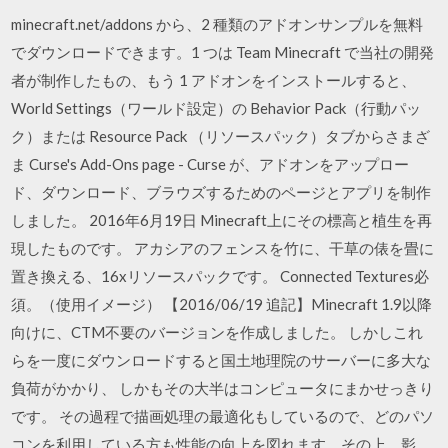
minecraft.net/addons から、2 種類のアドオンサンプルを無料
でダウンロードできます。1 つは Team Minecraft で当社の開発
者が制作したもの、もう 1 アドオンをインストールすると、
World Settings（ワールド設定）の Behavior Pack（行動パッ
ク）または Resource Pack （リソースパック）タブからさまざ
ま Curse's Add-Ons page - Curse が、アドオンをアップロー
ド、ダウンロード、ブラウズするためのページとアプリを制作
しました。 2016年6月19日 Minecraft上にその標高と植生を再
現したものです。 アカシアのフェンスを竹に、干草の俵を畳に
置き換える、16xリソースパックです。 Connected Textures必
須。（使用イメージ） 【2016/06/19 追記】Minecraft 1.9以降
向けに、CTM不要のバージョンを作成しました。 しかしこれ
らを一度にダウンロードすると国土地理院のサーバーに多大な
負荷がかかり、 しかもその大半はコンピュータにまかせっきり
です。 その過程で描画処理の最適化もしているので、どのパソ
コンを利用している方も性能の向上を図れます。その上、影