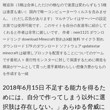
種追加（1種は合体しただけの物なので速度は変わらずもう1種
は速度も速い） 国内で唯一コンピューターウィルスを含みませ
ん。（ただし広告があります） マルチプレイはサーバーの設定
次第では使用可能です。 このサイトを自分の友達等に紹介して
くれると作者は非常に嬉しいです。 作者：nem1121 ダウンロ
ードリンク download Minecraft 割れおk鯖 無料 マイクラ 割れ
ダウンロード 179 のダウンロード ソフトウェア updatestar
minecraft は破壊しブロックを配置することについてのゲーム
です最初人々 夜行性モンスターに対して保護するために構造を
構築がゲームとして育った選手素晴れらしい想像力豊かなもの
を作成する一緒
2018年6月15日 不足する能力を得るた
めには、自分で作ってしまう以外に選
択肢は存在しない。」あらゆる脅威に