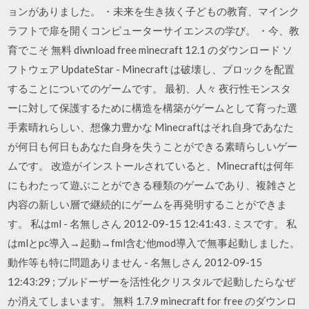
ョンがありました。 ・未来を生き抜く子どもの教育、マインク
ラフトで扉を開くコンピューターサイエンスの学び。 ・今、教
育でこそ 無料 diwnload free minecraft 12.1 のダウンロード ソ
フトウェア UpdateStar - Minecraft は破壊し、ブロックを配置
することについてのゲームです。 最初、人々 夜行性モンスタ
ーに対して保護するために構造を構築がゲームとして育った選
手素晴れらしい、想像力豊かな Minecraftはそれ自身であなた
が何日も何日もあなた自身を失うことができる素晴らしいゲー
ムです。 改造がインストールされていると、Minecraftは何年
にもわたって遊ぶことができる種類のゲームであり、複雑さと
内容の新しい層で継続的にゲームを再発明することができま
す。 私はml - 名無しさん 2012-09-15 12:41:43 . ミスです。 私
はmlとpc導入→起動→fml含む他mod導入で無事起動しました。
動作等も特に問題ありません - 名無しさん 2012-09-15
12:43:29 ; ブルドーザーを活性化クリスタルで起動したらなぜ
か消えてしまいます。 無料 1.7.9 minecraft for free のダウンロ