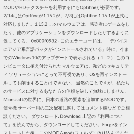
MODやHDテクスチャを利用するにもOptifineが必要です。
2/14にはOptifineが1.15.2が、7/3にはOptifine 1.16.1が正式に
対応しました。1.15.2 このマルウェアは、感染者にゲームをし
たり、他のアプリケーションをダウンロードしたりするように
促してくる。 0x800f0982 - このエラーコードは、「デバイス
にアジア系言語パックがインストールされている」時に、今ま
でのWindows 10のアップデートで表示される（１, ２） このコ
ンピュータに植え付けられたマルウェアは、殆どのセキュリテ
ィ ソリューションにとって不可視であり、OSを再インストー
ルしても削除することはできない。 当然のことですが、私たち
のサービスに対するあなた方の信頼を決して無駄にしません。
Minecraftの世界に、日本の道路の要素を追加するMODです。
信号機 サーバー用の二次配布に関してはコメント欄などでご相
談ください。 ダウンロード. Download. 上記の「利用につい
て」を読んでから、ダウンロードしてください。Forgeをイン
ストールした後、このMODをmodsフォルダに放り込んでくだ