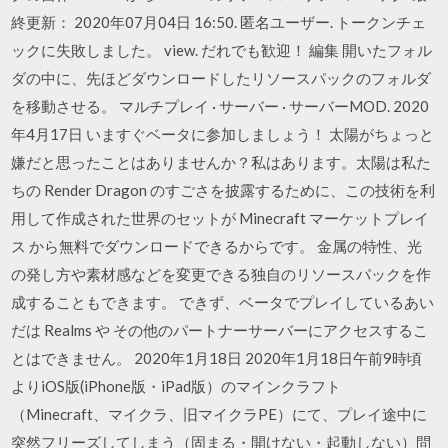
終更新： 2020年07月04日 16:50. 匿名ユーザー. トークンチェ
ックに失敗しました。 view. だれでも歓迎！ 編集 開いたフォル
ダの中に、先ほどダウンロードしたリソースパックのフォルダ
を移動させる。 マルチプレイ · サーバー · サーバーMOD. 2020
年4月17日 いますぐベータに参加しましょう！ 太陽がちょっと
嫌だと思ったことはありませんか？私はあります。太陽は私た
ちの Render Dragon のすごさを披露するために、この技術を利
用して作成された世界のセットが Minecraft マーケットプレイ
ス から無料でダウンロードできるからです。 金属の特性、光
の発し方や素材感などを変更できる独自のリソースパックを作
成することもできます。 できず、ベータでプレイしているあい
だは Realms や その他のパートナーサーバーにアクセスするこ
とはできません。 2020年1月18日 2020年1月18日午前9時頃
よりiOS版(iPhone版・iPad版）のマインクラフト
（Minecraft、マイクラ、旧マイクラPE）にて、プレイ途中に
突然フリーズしてしまう（固まる・開けない・起動しない）問