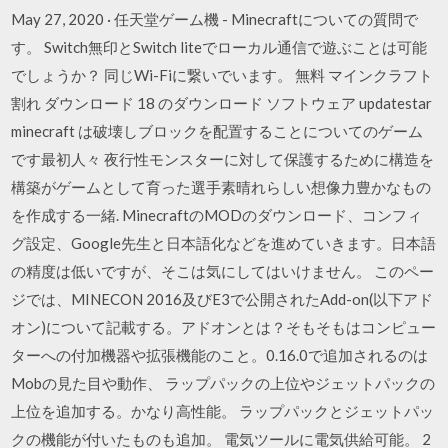
May 27, 2020 · 任天堂ゲーム機 - Minecraftについての質問で
す。 Switch無印とSwitch liteでローカル通信で遊ぶことは可能
でしょうか？ 同じWi-Fiに繋いでいます。 無料 マインクラフト
割れ ダウンロード 18 のダウンロード ソフトウェア updatestar
minecraft は破壊しブロックを配置することについてのゲーム
です最初人々 夜行性モンスターに対して保護するために構造を
構築がゲームとして育った選手素晴れらしい想像力豊かなもの
を作成する一緒. MinecraftのMODのダウンロード、コンフィ
グ設定、Google先生と日本語化などを進めていきます。日本語
の精度は低いですが、そこは気にしてはいけません。 このペー
ジでは、MINECON 2016及びE3で公開されたAdd-on(以下アド
オン)について記載する。アドオンとは？そもそもはコンピュー
ターへの付加機器や拡張機能のこと。0.16.0で追加されるのは
Mobの見た目や動作、 ラップパックの上位やジェットパックの
上位を追加する。かなり高性能。 ラップパックとジェットパッ
クの機能が付いたものも追加。 電気ツールに電気供給可能。 2