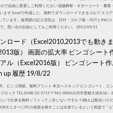
すので自由に変更しご利用ください 冠婚葬祭・ギターコード・農業・
ます Excelで作成した、無料でダウンロードできるゴルフ スコ
しています。縦用紙の記入項目は、日付・ゴルフ場・OUTとINの
、思い出の記録としてもご利用ください。 2011/05/11
ウンロード（Excel2010,2013でも動き
l2013版） 画面の拡大率 ビンゴシー
ュアル（Excel2016版） ビンゴシート
n up 履歴 19/8/22
トの使い方、ビンゴ用紙、無料プリント 本文へスキップ ビンゴシート、
TEL.0248-22-3715 〒961-0004 白河市萱根大清水56－2 2011
ムをパソコンで出来る無料ソフトってご存じないですか？(例えば観光バ
の車内モニターにPCの画面を映すことは出来ているという前提で「ビ