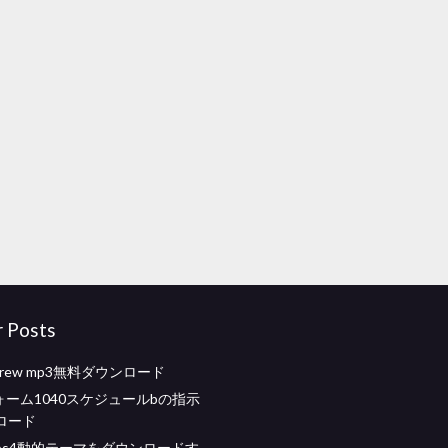
r Posts
nk crew mp3無料ダウンロード
rsフォーム1040スケジュールbの指示
ロード
ps4動的テーマをダウンロードす