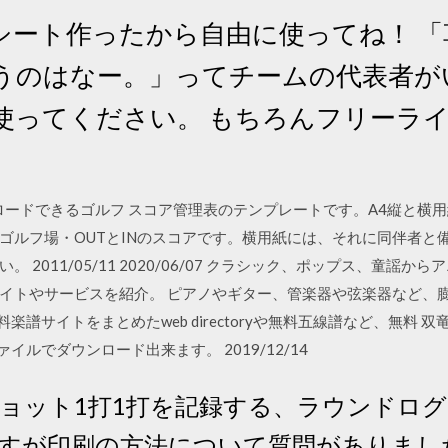
シート作ったから自由に使ってね！ 
うのはなー。」ってチームの代表者が
使ってください。 もちろんフリーラ
ンロードできるゴルフ スコア管理表のテンプレートです。A4縦と横
ゴルフ場・OUTとINのスコアです。横用紙には、それに同伴者と
 2011/05/11 2020/06/07 クラシック、ポップス、童謡
イトやサービスを紹介。 ピアノやギター、管楽器や弦楽器など、
サイトをまとめたweb directoryや無料五線譜など、無料 双竜(T
イルでダウンロード出来ます。 2019/12/14
ョット1打1打を記録する、ラウンドロ
すが印刷の方法について質問がありまし