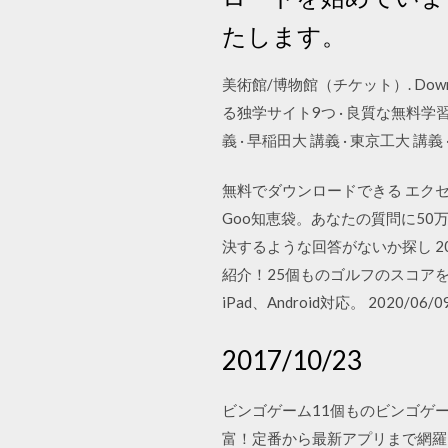
たします。
美術館/博物館（チケット）. Dow
る独学サイト9つ · 良質な無料学習
義 · 早稲田大 講義 · 東京工大 講義
無料でダウンロードできる エク
Goo知恵袋。あなたの質問に5
決するような回答がないか探し 2002
紹介！25個ものゴルフのスコアを
iPad、Android対応。 2020/06/0
2017/10/23
ビンゴゲーム11個ものビンゴゲー
富！定番から最新アプリまで網羅。 Ex