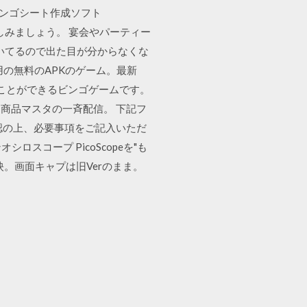
） ビンゴシート作成ソフト
うに楽しみましょう。 宴会やパーティー
いてるので出た目が分からなくな
d用の無料のAPKのゲーム。最新
つことができるビンゴゲームです。
、商品マスタの一斉配信。 下記フ
認の上、必要事項をご記入いただ
スコープ PicoScopeを"も
を反映。画面キャプは旧Verのまま。