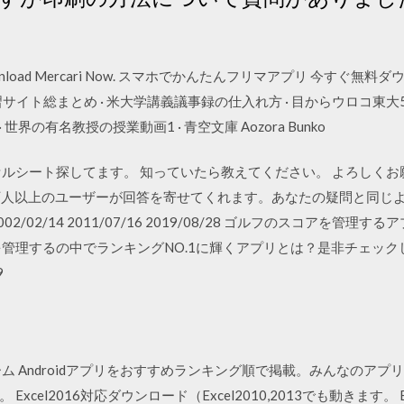
nload Mercari Now. スマホでかんたんフリマアプリ 今すぐ無
サイト総まとめ · 米大学講義議事録の仕入れ方 · 目からウロコ東大5講義
 · 世界の有名教授の授業動画1 · 青空文庫 Aozora Bunko
セルシート探してます。 知っていたら教えてください。 よろしく
0万人以上のユーザーが回答を寄せてくれます。あなたの疑問と同じ
/02/14 2011/07/16 2019/08/28 ゴルフのスコアを管
管理するの中でランキングNO.1に輝くアプリとは？是非チェックして
9
ム Androidアプリをおすすめランキング順で掲載。みんなのア
cel2016対応ダウンロード（Excel2010,2013でも動きます。 