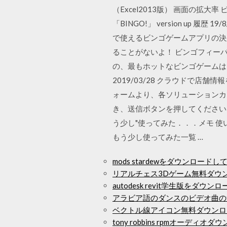
（Excel2013版） 画面の拡大
「BINGO!」 version up
で使えるビンゴゲームアプリの決
ることがないよ！ ビンゴフィーバー
の、最もホットなビンゴゲームは
2019/03/28 クラウドで
ォームより、各ソリューションカ
き、送信ボタンを押してください。 
う少し"使ってみた．．．メモ 使い方メ
もう少し使ってみた一覧 …
mods stardewをダウンロード
リアルチェス3Dゲーム無料ダウ
autodesk revit学生版をダウン
アラビア語のダンスのビデオ曲の
ベクトル線アイコン無料ダウンロ
tony robbins rpmオーディオ