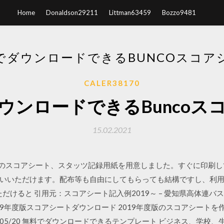
Home
Donaldson29211
Littman63459
Bozzo9481
でダウンロードできるBUNCOスコア
CALER38170
ウンロードできるBuncoス
15.02.2021
ボール用のスコアシート、スタッツ記録用紙を用意しました。すぐに印
いいただけます。配布等も自由にしてもらっても結構ですし、利
だけると 引用元：スコアシート記入例2019～ – 愛知県高体連バ
19年度版スコアシートダウンロード 2019年度版のスコアシートを
0/05/20 無料でダウンロードできるテンプレート ビジネス、学校