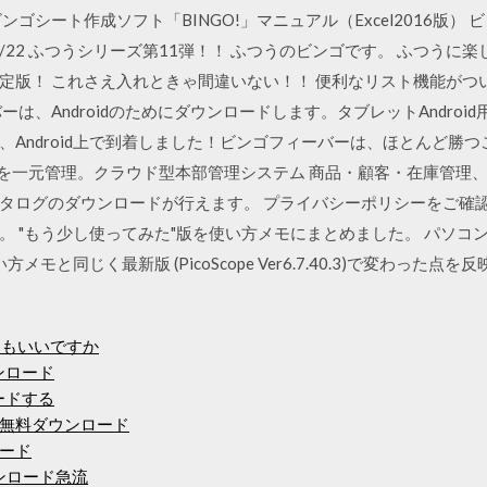
率 ビンゴシート作成ソフト「BINGO!」マニュアル（Excel2016版
 履歴 19/8/22 ふつうシリーズ第11弾！！ ふつうのビンゴです。 ふつ
定版！ これさえ入れときゃ間違いない！！ 便利なリスト機能がつ
は、Androidのためにダウンロードします。タブレットAndroi
、Android上で到着しました！ビンゴフィーバーは、ほとんど勝
店舗情報を一元管理。クラウド型本部管理システム 商品・顧客・在庫管理
タログのダウンロードが行えます。 プライバシーポリシーをご確
"もう少し使ってみた"版を使い方メモにまとめました。 パソコンオシロ
モと同じく最新版 (PicoScope Ver6.7.40.3)で変わった点
してもいいですか
ンロード
ロードする
無料ダウンロード
ード
ダウンロード急流