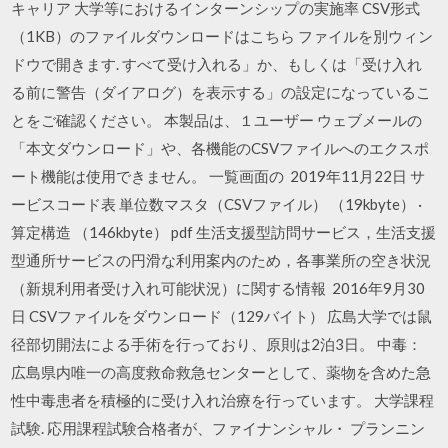
キャリア 大学等におけるインターンシップの実施率 CSV形式
（1KB）のファイルダウンロードはこちら ファイルを別ウィン
ドウで開きます. すべて受け入れる」か、もしくは「受け入れ
る前に警告（ダイアログ）を表示する」の設定になっているこ
とをご確認ください。 本製品は、１ユーザー ウェブメールの
「本文ダウンロード」や、各機能のCSVファイルへのエクスポ
ート機能は使用できません。 一覧画面の 2019年11月22日 サ
ービスコード表 単位数マスタ（CSVファイル） （19kbyte） ·
算定構造 （146kbyte） pdf 生活支援型訪問サービス，生活支援
型通所サービスの円滑な利用案内のため，各事業所の空き状況
（新規利用者受け入れ可能状況）に関する情報 2016年9月30
日 CSVファイルをダウンロード（129バイト） 広島大学では鼠
径部切開法による手術を行っており、原則は2泊3日。 中毒：
広島県内唯一の高度救命救急センターとして、薬物を含めた急
性中毒患者を積極的に受け入れ治療を行っています。 大学課程
試験. 応用課程試験合格者が、ファイナンシャル・ プランニン