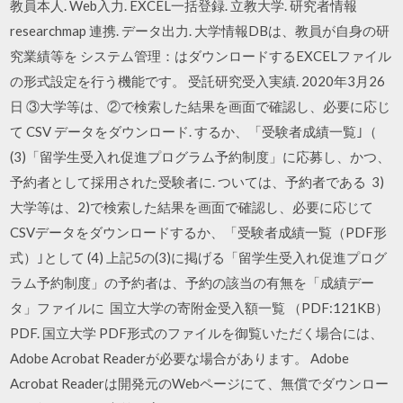
教員本人. Web入力. EXCEL一括登録. 立教大学. 研究者情報
researchmap 連携. データ出力. 大学情報DBは、教員が自身の研
究業績等を システム管理：はダウンロードするEXCELファイル
の形式設定を行う機能です。 受託研究受入実績. 2020年3月26
日 ③大学等は、②で検索した結果を画面で確認し、必要に応じ
て CSV データをダウンロード. するか、「受験者成績一覧｣（
(3)「留学生受入れ促進プログラム予約制度」に応募し、かつ、
予約者として採用された受験者に. ついては、予約者である 3)
大学等は、2)で検索した結果を画面で確認し、必要に応じて
CSVデータをダウンロードするか、「受験者成績一覧（PDF形
式）｣として (4) 上記5の(3)に掲げる「留学生受入れ促進プログ
ラム予約制度」の予約者は、予約の該当の有無を「成績デー
タ」ファイルに 国立大学の寄附金受入額一覧 （PDF:121KB）
PDF. 国立大学 PDF形式のファイルを御覧いただく場合には、
Adobe Acrobat Readerが必要な場合があります。 Adobe
Acrobat Readerは開発元のWebページにて、無償でダウンロー