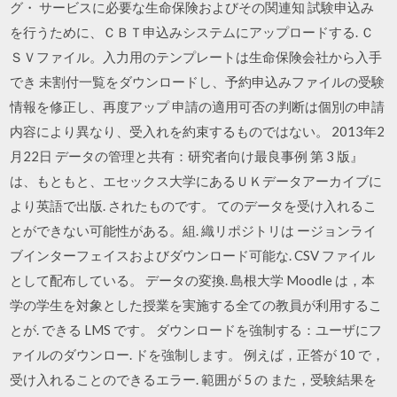
グ・ サービスに必要な生命保険およびその関連知 試験申込み
を行うために、ＣＢＴ申込みシステムにアップロードする. Ｃ
ＳＶファイル。入力用のテンプレートは生命保険会社から入手
でき 未割付一覧をダウンロードし、予約申込みファイルの受験
情報を修正し、再度アップ 申請の適用可否の判断は個別の申請
内容により異なり、受入れを約束するものではない。 2013年2
月22日 データの管理と共有：研究者向け最良事例 第 3 版』
は、もともと、エセックス大学にあるＵＫデータアーカイブに
より英語で出版. されたものです。 てのデータを受け入れるこ
とができない可能性がある。組. 織リポジトリは ージョンライ
ブインターフェイスおよびダウンロード可能な. CSV ファイル
として配布している。 データの変換. 島根大学 Moodle は，本
学の学生を対象とした授業を実施する全ての教員が利用するこ
とが. できる LMS です。 ダウンロードを強制する：ユーザにフ
ァイルのダウンロー. ドを強制します。 例えば，正答が 10 で，
受け入れることのできるエラー. 範囲が 5 の また，受験結果を