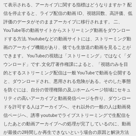
て表示される、アーカイブに関する指標はどうなりますか？ 配
信を停止すると、ライブ配信の動画 ID、視聴回数、高評価、低
評価のデータがそのままアーカイブに移行されます。 二、
YouTube等の動画サイトからストリーミング動画をダウンロー
ドする方法. Youtubeなどの動画サイトには、ストリーミング動
画のアーカイブ機能があり、後でも生放送の動画を見ることが
できます。 YouTubeの視聴は「ストリーミング」ではなく「ダ
ウンロード」です. 文化庁著作権課によると、「視聴のみを目
的とするストリーミング配信は一般 YouTubeで動画を公開する
と、ダウンロードされ、悪用される危険がある。そのした事態
を防ぐには、自分の管理権限の及ぶホームページ領域にセキュ
リティの高いアーカイブと動画発信ページを作り、ダウンロー
ドを許可する人はアーカイブへ、それ以外の一般の人は動画発
信ページへ、誘導 youtubeでライブストリーミングで生配信を
したあとの動画アーカイブへの処理が完了しているのに、動画
が最後の2時間しか再生できないという場合の原因と解決方法