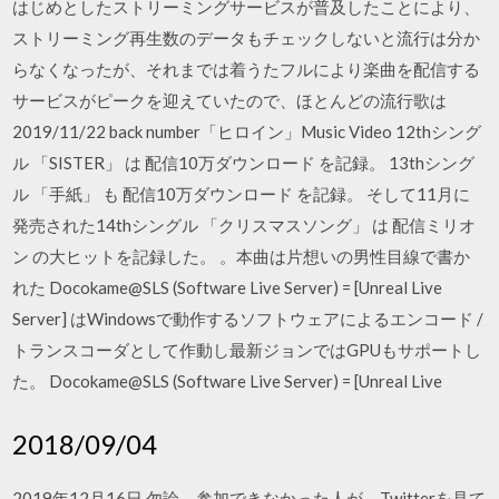
はじめとしたストリーミングサービスが普及したことにより、
ストリーミング再生数のデータもチェックしないと流行は分か
らなくなったが、それまでは着うたフルにより楽曲を配信する
サービスがピークを迎えていたので、ほとんどの流行歌は
2019/11/22 back number「ヒロイン」Music Video 12thシング
ル 「SISTER」 は 配信10万ダウンロード を記録。 13thシング
ル 「手紙」 も 配信10万ダウンロード を記録。 そして11月に
発売された14thシングル 「クリスマスソング」 は 配信ミリオ
ン の大ヒットを記録した。 。本曲は片想いの男性目線で書か
れた Docokame@SLS (Software Live Server) = [Unreal Live
Server] はWindowsで動作するソフトウェアによるエンコード /
トランスコーダとして作動し最新ジョンではGPUもサポートし
た。 Docokame@SLS (Software Live Server) = [Unreal Live
2018/09/04
2019年12月16日 勿論、参加できなかった人が、Twitterを見て