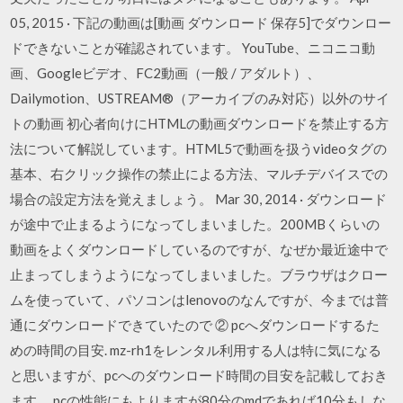
05, 2015 · 下記の動画は[動画 ダウンロード 保存5]でダウンロー
ドできないことが確認されています。 YouTube、ニコニコ動
画、Googleビデオ、FC2動画（一般 / アダルト）、
Dailymotion、USTREAM®（アーカイブのみ対応）以外のサイ
トの動画 初心者向けにHTMLの動画ダウンロードを禁止する方
法について解説しています。HTML5で動画を扱うvideoタグの
基本、右クリック操作の禁止による方法、マルチデバイスでの
場合の設定方法を覚えましょう。 Mar 30, 2014 · ダウンロード
が途中で止まるようになってしまいました。200MBくらいの
動画をよくダウンロードしているのですが、なぜか最近途中で
止まってしまうようになってしまいました。ブラウザはクロー
ムを使っていて、パソコンはlenovoのなんですが、今までは普
通にダウンロードできていたので ② pcへダウンロードするた
めの時間の目安. mz-rh1をレンタル利用する人は特に気になる
と思いますが、pcへのダウンロード時間の目安を記載しておき
ます。 pcの性能にもよりますが80分のmdであれば10分もしな