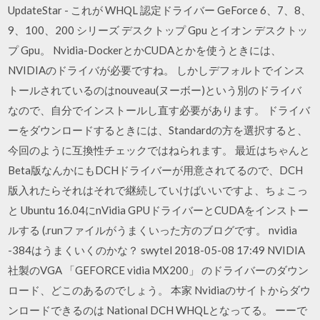
UpdateStar - これが WHQL 認定ドライバー GeForce 6、7、8、
9、100、200 シリーズ デスクトップ Gpu とイオン デスクトッ
プ Gpu。 Nvidia-DockerとかCUDAとかを使うときには、
NVIDIAのドライバが必要ですね。 しかしデフォルトでインス
トールされているのはnouveau(ヌーボー)という別のドライバ
なので、自分でインストールし直す必要があります。 ドライバ
ーをダウンロードするときには、Standardの方を選択すると、
今回のように互換性チェックではねられます。 最近はちゃんと
Beta版なんかにもDCHドライバーが用意されてるので、DCH
版入れたらそれはそれで継続していけばいいですよ、ちょこっ
と Ubuntu 16.04にnVidia GPUドライバーとCUDAをインストー
ルする (.runファイルがうまくいった方のブログです。 nvidia
-384はうまくいくのかな？ swytel 2018-05-08 17:49 NVIDIA
社製のVGA 「GEFORCE vidia MX200」 のドライバーのダウン
ロード、どこのあるのでしょう。 本家 Nvidiaのサイトからダウ
ンロードできるのは National DCH WHQLとなってる。 ーーで