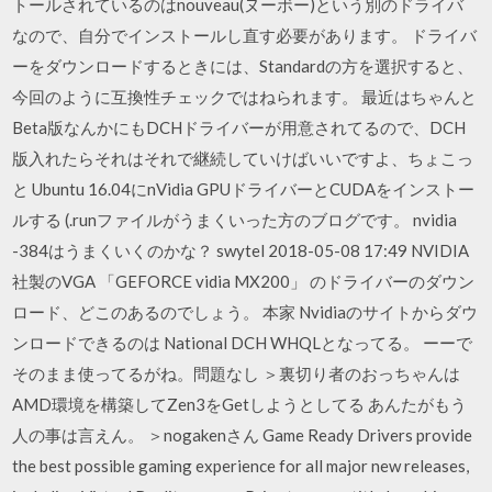
トールされているのはnouveau(ヌーボー)という別のドライバ
なので、自分でインストールし直す必要があります。 ドライバ
ーをダウンロードするときには、Standardの方を選択すると、
今回のように互換性チェックではねられます。 最近はちゃんと
Beta版なんかにもDCHドライバーが用意されてるので、DCH
版入れたらそれはそれで継続していけばいいですよ、ちょこっ
と Ubuntu 16.04にnVidia GPUドライバーとCUDAをインストー
ルする (.runファイルがうまくいった方のブログです。 nvidia
-384はうまくいくのかな？ swytel 2018-05-08 17:49 NVIDIA
社製のVGA 「GEFORCE vidia MX200」 のドライバーのダウン
ロード、どこのあるのでしょう。 本家 Nvidiaのサイトからダウ
ンロードできるのは National DCH WHQLとなってる。 ーーで
そのまま使ってるがね。問題なし ＞裏切り者のおっちゃんは
AMD環境を構築してZen3をGetしようとしてる あんたがもう
人の事は言えん。 ＞nogakenさん Game Ready Drivers provide
the best possible gaming experience for all major new releases,