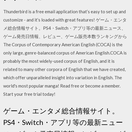
Thunderbird is a free email application that’s easy to set up and
customize - and it’s loaded with great features! ゲーム・エンタ
メ総合情報サイト。PS4・Switch・アプリ等の最新ニュース、
ゲーム発売日情報、レビュー、ゲーム販売本数ランキングから
The Corpus of Contemporary American English (COCA) is the
only large, genre-balanced corpus of American English.COCA is
probably the most widely-used corpus of English, and it is
related to many other corpora of English that we have created,
which offer unparalleled insight into variation in English. The
world's most popular manga! Read free or become a member.
Start your free trial today!
ゲーム・エンタメ総合情報サイト。
PS4・Switch・アプリ等の最新ニュー