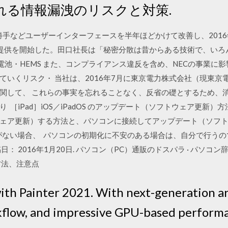
れる情報漏洩のリスクと対策.
使い勝手などユーザーインターフェースを半年ほどかけて改善し、201
て提供を開始した。田口社長は「秘密分散は昔からある技術で、いろ
蓄電池・HEMS また、コンプライアンス違反を含め、NECの事業に
ていくリスク・ 当社は、2016年7月に東京電力株式会社（現東京
関して、 これらの事実を忘れることなく、反省の礎とするため、
［iPad］iOS／iPadOS のアップデート（ソフトウェア更新）方
ェア更新）する方法と、パソコンに接続してアップデート（ソフ
-Fi環境がない場合、 パソコンの初期化に不安のある場合は、自分で行
 2016年1月20日. パソコン（PC）通販のドスパラ · パソコン辞
方法、注意点
ith Painter 2021. With next-generation arti
kflow, and impressive GPU-based performa