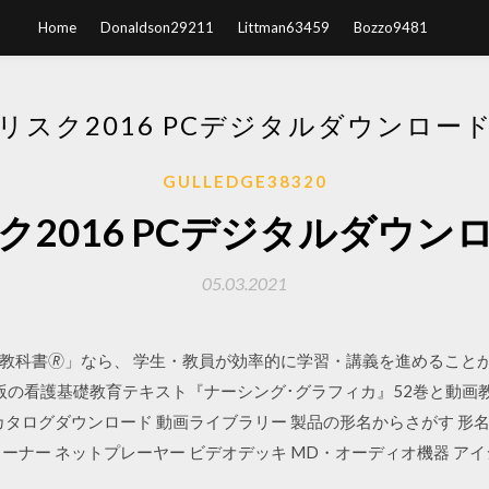
Home
Donaldson29211
Littman63459
Bozzo9481
リスク2016 PCデジタルダウンロー
GULLEDGE38320
ク2016 PCデジタルダウン
05.03.2021
ル看護教科書🄬」なら、 学生・教員が効率的に学習・講義を進めること
版の看護基礎教育テキスト『ナーシング･グラフィカ』52巻と動画教
した カタログダウンロード 動画ライブラリー 製品の形名からさがす 形
ーナー ネットプレーヤー ビデオデッキ MD・オーディオ機器 アイ