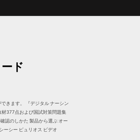
ド
ロード
ができます。 『デジタル ナーシン
材377点および国試対策問題集
名確認のしかた 製品から選ぶ オー
シーシー ピュリオス ビデオ