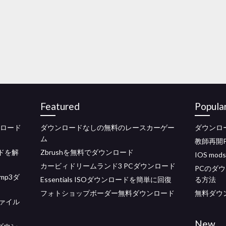
Featured
Popula
ウンロード
ダウンロードなしの無料のレースカーゲー
ダウンロード
ム
教師再開
ードを解
Zbrushを無料でダウンロード
IOS m
カービィドリームランド3 PCダウンロード
PCのダ
p3ダ
Essentials ISOダウンロードを簡単に回復
る方法
フォトショップボーダー無料ダウンロード
無料ダウン
ファイル
New