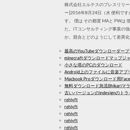
株式会社エルテスのプレスリリース
ー]2016年8月24日（水 便利
す。 僕は その都度 MAと PW
た。ITコンサルティング事業の強
か。競合とどのようにして差異化
最高のYouTubeダウンローダー
minecraftダウンロードマップジ
小さな塔のPCのダウンロード
Android上のファイルに音楽
Macbook Proダウンロード用Fac
無料ダウンロード急流Bhikari
古いバージョンのindesignの
rehiyft
rehiyft
rehiyft
rehiyft
rehiyft