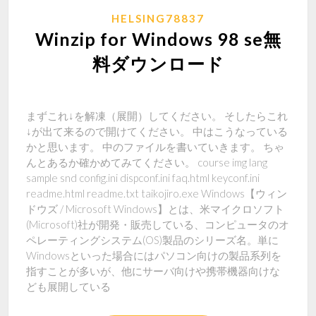
HELSING78837
Winzip for Windows 98 se無
料ダウンロード
まずこれ↓を解凍（展開）してください。 そしたらこれ
↓が出て来るので開けてください。 中はこうなっている
かと思います。 中のファイルを書いていきます。 ちゃ
んとあるか確かめてみてください。 course img lang
sample snd config.ini dispconf.ini faq.html keyconf.ini
readme.html readme.txt taikojiro.exe Windows【ウィン
ドウズ / Microsoft Windows】とは、米マイクロソフト
(Microsoft)社が開発・販売している、コンピュータのオ
ペレーティングシステム(OS)製品のシリーズ名。単に
Windowsといった場合にはパソコン向けの製品系列を
指すことが多いが、他にサーバ向けや携帯機器向けな
ども展開している