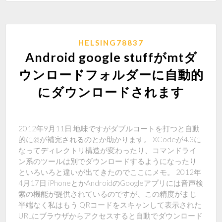
HELSING78837
Android google stuffがmtダ
ウンロードフォルダーに自動的
にダウンロードされます
2012年9月11日 地味ですがダブルコートを打つと自動
的に@が補完されるのとか助かります。 XCodeが4.3に
なってディレクトリ構造が変わったり、コマンドライ
ン系のツールは別でダウンロードするようになったり
といろいろと違いが出てきたのでここにメモ。 2012年
4月17日 iPhoneとかAndroidのGoogleアプリには音声検
索の機能が提供されているのですが、この精度がまじ
半端なく私はもう QRコードをスキャンして表示された
URLにブラウザからアクセスすると自動でダウンロード