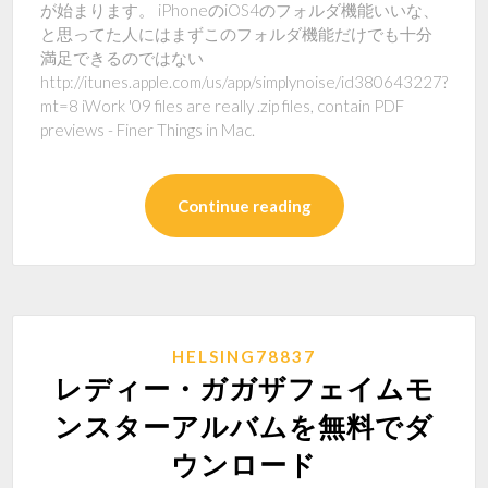
が始まります。 iPhoneのiOS4のフォルダ機能いいな、
と思ってた人にはまずこのフォルダ機能だけでも十分
満足できるのではない
http://itunes.apple.com/us/app/simplynoise/id380643227?
mt=8 iWork '09 files are really .zip files, contain PDF
previews - Finer Things in Mac.
Continue reading
HELSING78837
レディー・ガガザフェイムモ
ンスターアルバムを無料でダ
ウンロード