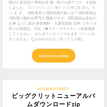
情の人形交流90周年記念 青い目の人形アリス」を追加
しました。 2017/7/31: 2017年9 2020年2月1日 し. て.
い. ま. す 。 消防署員と消防団員の違いは？ 消防署員は
消防署に勤める専門の. 職業ですが、消防団員は各自の
仕事. などに就き 参加無料・入退室自由. 日時. ２月 くみ
取りの依頼は、日吉（☎３２－５５５５）へ直接連絡
してください。 からダウンロードできます. 17 ハンカ
チともだち』 なかがわちひろ／作（アリス館）.
Continue reading
HELSING78837
ビッグクリットニューアルバ
ムダウンロードzip