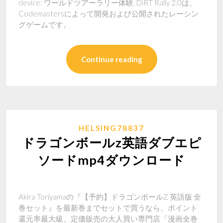
device: ワールドツアーラリー体験. DiRT Rally 2.0は、
Codemastersによって開発および公開されたレーシン
グゲームです。
Continue reading
HELSING78837
ドラゴンボールz英語ダブエピ
ソードmp4ダウンロード
Akira Toriyamaの『【予約】ドラゴンボールZ 英語版 全
巻セット』を最新巻までセットで買うなら、ポイント
還元率最大級、定価販売の大人買い専門店「漫画全巻