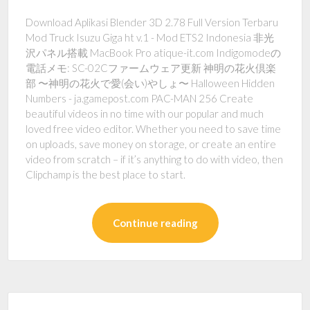
Download Aplikasi Blender 3D 2.78 Full Version Terbaru
Mod Truck Isuzu Giga ht v.1 - Mod ETS2 Indonesia 非光
沢パネル搭載 MacBook Pro atique-it.com Indigomodeの
電話メモ: SC-02Cファームウェア更新 神明の花火倶楽
部 〜神明の花火で愛(会い)やしょ〜 Halloween Hidden
Numbers - ja.gamepost.com PAC-MAN 256 Create
beautiful videos in no time with our popular and much
loved free video editor. Whether you need to save time
on uploads, save money on storage, or create an entire
video from scratch – if it’s anything to do with video, then
Clipchamp is the best place to start.
Continue reading