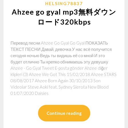
HELSING78837
Ahzee go gyal mp3無料ダウン
ロード320kbps
Перевод песни Ahzee Go Gyal Go Gyal ПОКАЗАТЬ
ТЕКСТ ПЕСНИ Давай, девочка У нас всё получится
сегодня ночью Ведь ты видишь её со мной И это
будет отлично Ты крепко обнимаешь эту девушку
Ahzee - Go Gyal Tweet E-posta gönder Ahzee diğer
klipleri (3) Ahzee We Got This 15/02/2018 Ahzee STARS
08/08/2017 Ahzee Born Again 30/10/2013 Son
Videolar Steve Aoki feat. Sydney Sierota New Blood
01/07/2020 Daisies
Continue reading