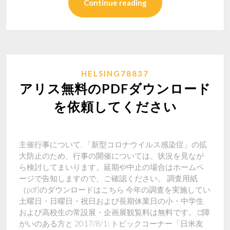
Continue reading
HELSING78837
アリス無料のPDFダウンロード
を依頼してください
主催行事について. 「新型コロナウイルス感染症」の拡
大防止のため、行事の開催については、状況を見なが
ら検討してまいります。延期や中止の場合はホームペ
ージで告知しますので、ご確認ください。 調査用紙
（pdf)のダウンロードはこちら 今年の調査を実施してい
土曜日・日曜日・祝日および長期休業日の小・中学生
および高校生の常設展・企画展観覧料は無料です。 □障
がいのある方と 2017/8/1: トピックコーナー「日米友