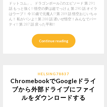
ドットコム」。 ドラゴンボールZのエピソード 第 291
話 もっと強く!! 悟空の夢は超でっけぇ 第 290 話 オイラ
はウーブ！ 今10歳で元魔人!? 第 289 話 悟空おじいちゃ
ん！ 私がパンよ!! 第 288 話 遅いぜ悟空！みんなでパー
ティ!! 第 287 話 戻った平和!!
Continue reading
HELSING78837
ChromebookでGoogleドライ
ブから外部ドライブにファイ
ルをダウンロードする