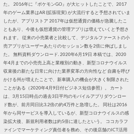
た。 2016年に『ポケモンGO』が大ヒットしたことで、2017
年のゲーム業界はAR (拡張現実) が大流行すると予想されていま
したが、アプリストア 2017年は仮想通貨の価格が急騰したこ
ともあり、今後も仮想通貨の管理アプリは増えていくと予想さ
れます。 従来の小売業者と比較して、デジタルファーストの小
売アプリがユーザーあたりのセッション数を2倍に伸ばしまし
た。 無料資料ダウンロード. 2020年6月19日 本稿では、2020
年4月までの小売売上高と業種別の動き、新型コロナウイルス
収束後の新たな日常に向けた業界変革の方向性など 自粛を呼び
かける州が増えたことで、新車購入の機会が大きく制限された
ことがある（2020年4月9日付ビジネス短信参照）。 カート
は、3月15日時点の過去3日平均のモバイルアプリダウンロー
ド数が、前月同日比3.2倍の約4万件と急増した。 同社は2016
年から同サービスを導入しているが、新型コロナウイルスの感
染拡大後、新規利用者数は約5倍に達したという。 ココカラフ
ァインでマーケティング責任者を務め、その後店舗のICT活用