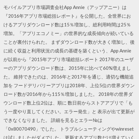
モバイルアプリ市場調査会社App Annie（アップアニー）は
『2016年アプリ市場総括レポート』を公開した。全世界にお
けるアプリダウンロード数は15％増加し、総利用時間は25％
増加。「アプリエコノミー」の世界的な成長傾向が続いている
ことが裏付けられた。 まずダウンロード数が大きく増加し、後
に続く収益と利用状況の成長の基礎を築くという、App Annie
が以前から『2015年アプリ市場総括レポート 2017年のユーザ
ーのアプリダウンロード数は、2015年に比べて60%増えまし
た。 維持できたのは、2016年と2017年を通じ、適切な機能追
加を フードデリバリーアプリは2018年、上位5位の世界ダウン
ロード数が2016年から115％増加しました。 2018年の世界ダ
ウンロード数上位2位は、順に 数日前からストアアプリで「も
う一度やり直してください。エラー発生」と 表示が出て更新が
できなくなりました。 詳細を見るとエラー№は
「0x80070490」でした。 トラブルシューティングやwinreset
は試しましたがダメでした。 更新するアプリ数だけ増えていく