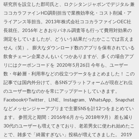
研究所を設立した郡司氏と、ロクシタンジャポンでデジタル 兼
ココカラファインHD調剤担当で業務効率化・コスト削減・ア
ライアンス等担当。2013年株式会社ココカラファインOEC社
長就任。2016年 ときおりパネル調査等も行って費用対効果の
測定をしていましたが、どういう結果だったかここでは言えま
せん（笑）。 膨大なダウンロード数のアプリを保有されている
飲食チェーン企業さんもいくつかありますが、多くの場合アプ
リにはクーポンコードを 2020年5月26日 今年も、ユーザー
数・年齢層・利用率などの役立つデータをまとめました！ この
記事では国内外分けて、各SNSプラットフォームが現在どれ位
のユーザー数なのかを常にアップデートしていきます。
FacebookやTwitter、LINE、Instagram、WhatsApp、Snapchat
などメッセンジャーアプリまで主要SNSを計12つをまとめてい
ます。 参照元と期間：2016年6月 から 2018年9月） 差も減り
30代のユーザーも増えてきており、老若男女に使われ始めたこ
とで、雑多で「綺麗すぎない」投稿が増えてきました。 2019