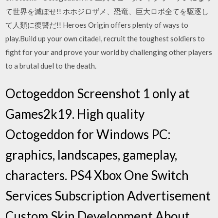
て世界を滅ぼせ!! ホホジロザメ、恐竜、巨大ロボ全てを駆逐し
て人類に復讐だ!! Heroes Origin offers plenty of ways to
play.Build up your own citadel, recruit the toughest soldiers to
fight for your and prove your world by challenging other players
to a brutal duel to the death.
Octogeddon Screenshot 1 only at
Games2k19. High quality
Octogeddon for Windows PC:
graphics, landscapes, gameplay,
characters. PS4 Xbox One Switch
Services Subscription Advertisement
Custom Skin Development About