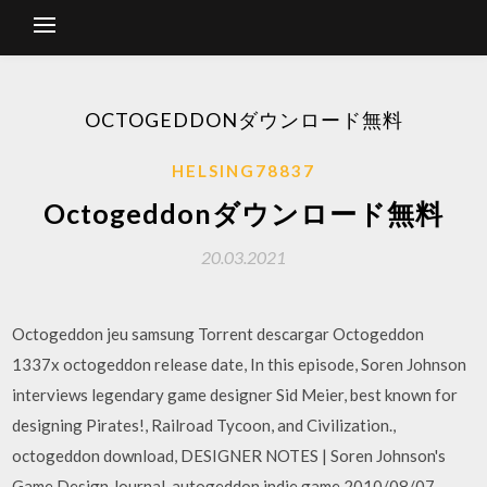
OCTOGEDDONダウンロード無料
HELSING78837
Octogeddonダウンロード無料
20.03.2021
Octogeddon jeu samsung Torrent descargar Octogeddon
1337x octogeddon release date, In this episode, Soren Johnson
interviews legendary game designer Sid Meier, best known for
designing Pirates!, Railroad Tycoon, and Civilization.,
octogeddon download, DESIGNER NOTES | Soren Johnson's
Game Design Journal, autogeddon indie game 2010/08/07