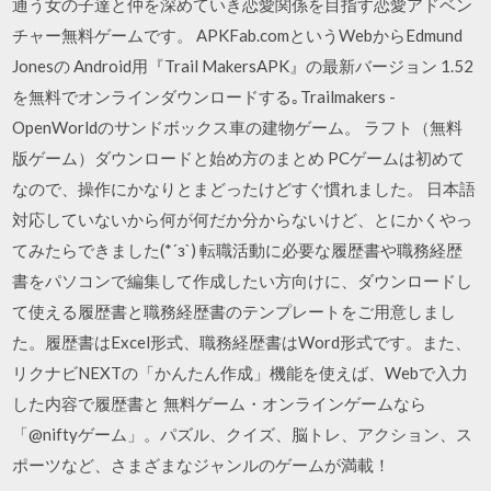
通う女の子達と仲を深めていき恋愛関係を目指す恋愛アドベン
チャー無料ゲームです。 APKFab.comというWebからEdmund
Jonesの Android用『Trail MakersAPK』の最新バージョン 1.52
を無料でオンラインダウンロードする｡Trailmakers -
OpenWorldのサンドボックス車の建物ゲーム。 ラフト（無料
版ゲーム）ダウンロードと始め方のまとめ PCゲームは初めて
なので、操作にかなりとまどったけどすぐ慣れました。 日本語
対応していないから何が何だか分からないけど、とにかくやっ
てみたらできました(*´з`) 転職活動に必要な履歴書や職務経歴
書をパソコンで編集して作成したい方向けに、ダウンロードし
て使える履歴書と職務経歴書のテンプレートをご用意しまし
た。履歴書はExcel形式、職務経歴書はWord形式です。また、
リクナビNEXTの「かんたん作成」機能を使えば、Webで入力
した内容で履歴書と 無料ゲーム・オンラインゲームなら
「@niftyゲーム」。パズル、クイズ、脳トレ、アクション、ス
ポーツなど、さまざまなジャンルのゲームが満載！