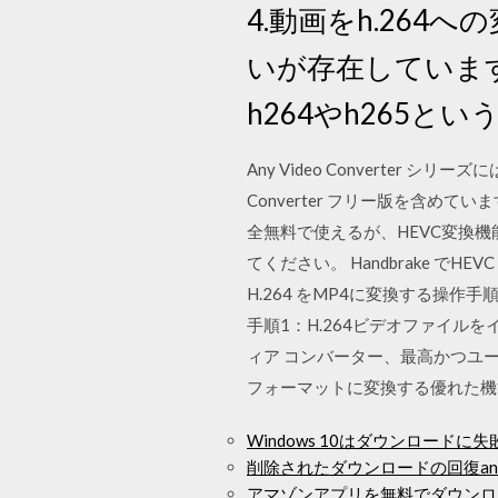
4.動画をh.264
いが存在していま
h264やh265
Any Video Converter シリーズには A
Converter フリー版を含めてい
全無料で使えるが、HEVC変換機能
てください。 Handbrake でHEV
H.264 をMP4に変換する操
手順1：H.264ビデオファイルをインポート
ィア コンバーター、最高かつユー
フォーマットに変換する優れた機
Windows 10はダウンロードに
削除されたダウンロードの回復and
アマゾンアプリを無料でダウンロ