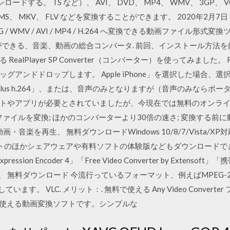
rをダウンロードする。 TS など）、 AVI、 DVD、 MP4、 WMV、 3GP、 V
DVR-MS、 MKV、 FLV などを変換することができます。 2020年
 WMV / AVI / MP4 / H.264 へ変換できる動画ファイル形
きる、音楽、動画の総合コンバータ. 前回、インストール方法を紹介した無
Player SP Converter（コンバーター）を使ってみました。 RealPl
グアンドドロップします。 Apple iPhone」を選択した場合、
Player Plus h.264」、または、音声のみとなりますが（音声のみな
トやアプリが必要とされていましたが、今現在では無料のオンラ
ファイルを変換; ほかのコンバーターより30倍の速さ; 変換する前
音楽を再生、 無料ダウンロードWindows 10/8/7/Vista/XP対
トのほかシェアウェアや有料ソフトの体験版などもダウンロードできる。 「X
t Expression Encoder 4」「Free Video Converter by Exte
 無料ダウンロード 今流行っているフォーマット、例えばMPEG-2、M
います。 VLC. メリット：. 無料で使える Any Video Conver
で使える動画変換ソフトです。シンプルな