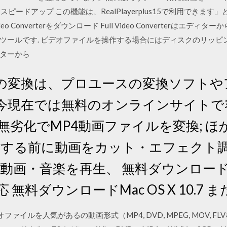
とスピードアップ この機能は、RealPlayerplus15で利用でき
ll Video Converterをダウンロード Full Video Converte
ツールです. ビデオファイルを操作する場合にはディスクのリッピ
ターから
への変換は、プロユースの変換ソフトや
今現在では無料のオンラインサイトで
無劣化でMP4動画ファイルを変換; 
変換する前に動画をカット・エフェクト
動画・音楽を再生、 無料ダウンロードW
/XP対応 無料ダウンロードMac OS X 10.
terでビデオファイルを人気があるの動画形式（MP4, DVD, MPEG, MO