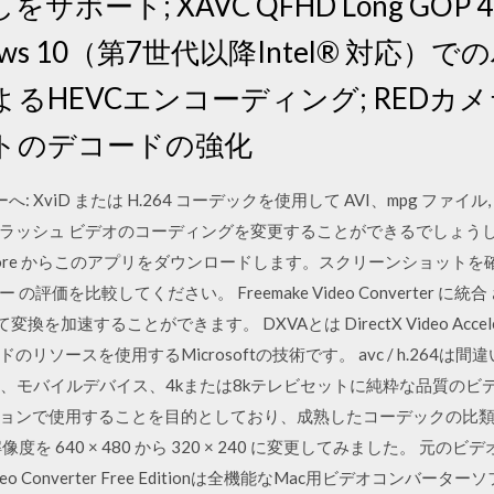
しをサポート; XAVC QFHD Long GOP
ows 10（第7世代以降Intel® 対応
HEVCエンコーディング; REDカメラ
トのデコードの強化
 XviD または H.264 コーデックを使用して AVI、mpg ファイル,
ラッシュ ビデオのコーディングを変更することができるでしょうし、
rosoft Store からこのアプリをダウンロードします。スクリーンショ
価を比較してください。 Freemake Video Converter に
を加速することができます。 DXVAとは DirectX Video Accele
リソースを使用するMicrosoftの技術です。 avc / h.264
.264は、モバイルデバイス、4kまたは8kテレビセットに純粋な品質
ンで使用することを目的としており、成熟したコーデックの比類のな
 640 × 480 から 320 × 240 に変更してみました。 元の
eo Converter Free Editionは全機能なMac用ビデオコンバ