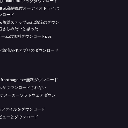
budker pdfブックダウンロード
altek高解像度オーディオドライバ
ンロード
vesme角質ステップsisは急流のダウン
抱きしめたいと思った
sikゲームの無料ダウンロードpes
ド急流APKアプリのダウンロード
ft frontpage.exe無料ダウンロード
 modsがダウンロードされない
オケメーカーソフトウェアダウン
からファイルをダウンロード
ビューとダウンロード