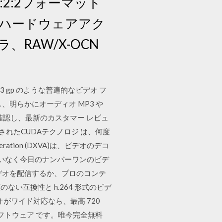
 4:2:2フォーマット
）でのハードウェアアク
、RAW/X-OCN
 3 gp のような普遍的なビデオ フ
明らかにオーディオ MP3 や
ットを確認し、最新のカスタマー レビュ
統合 されたCUDAテクノロジ は、何度
ration (DXVA)は、ビデオのデコ
は間違いなく今日のナンバーワンのビデ
のビデオを配信するか、プロのコンテ
い互換性と h.264 形式のビデ
ビデオがワイド対応なら、最高 720
ーターソフトウェア です。唯今完全無料