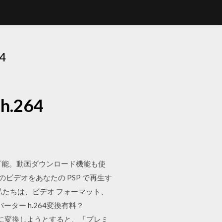
4
264
換も可能。動画ダウンロード機能も使
 すべてのビデオをあなたの PSP で再生す
 私たちは、ビデオ フォーマット、
バーター h.264変換有料？
.264に変換しようとすると、「プレミ