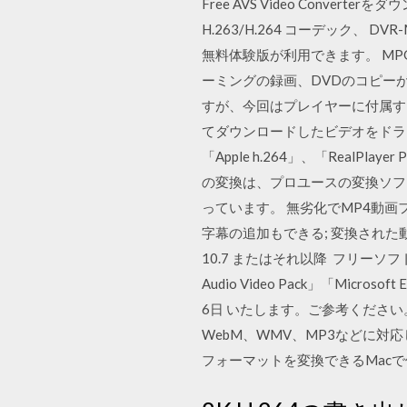
Free AVS Video Converte
H.263/H.264 コーデック、 
無料体験版が利用できます。 MPG /
ーミングの録画、DVDのコピーがで
すが、今回はプレイヤーに付属する Real
てダウンロードしたビデオをドラッ
「Apple h.264」、「Real
の変換は、プロユースの変換ソフ
っています。 無劣化でMP4動画
字幕の追加もできる; 変換された動画・
10.7 またはそれ以降 フリーソフ
Audio Video Pack」「Microsof
6日 いたします。ご参考ください。
WebM、WMV、MP3などに対応して
フォーマットを変換できるMac