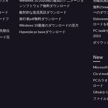
センスキ
Windows 10 2020用の最高のアニメーショ
光磁気測定
ンソフトウェア無料ダウンロード
無料のre
ロード
敵対的な急流英語ダウンロード
ーのダウ
ロードフ
旅行者pdf無料ダウンロード
Sislo
ロードを
Windows 10最後のダウンロードの見方
先順位
PC ta
Hyperpie pc baseダウンロード
2013
ード完
ボリウッ
New
Microso
Civ vi
PCカラ
ロード
Gihub
ファイル