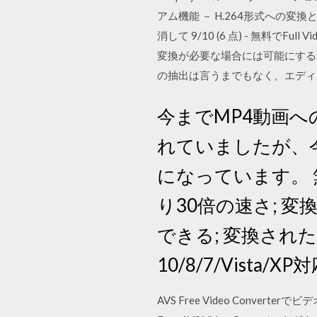
アム機能 － H.264形式への変換
消して 9/10 (6 点) - 無料でFu
変換が必要な場合には可能にする
の抽出は言うまでもなく、エディ
今までMP4動画
れていましたが、
になっています。 
り30倍の速さ; 
できる; 変換された
10/8/7/Vista
AVS Free Video Conver