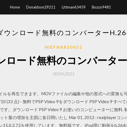
Home
Donaldson29211
Littman63459
Bozzo9481
ダウンロード無料のコンバーターH.26
HIEFNAR30652
ンロード無料のコンバーターh.
30.04.2021
MOVファイルを再生できます。MOVファイルの編集や他の形式への変
33 点) - 無料でPSP Video 9をダウンロード PSP Video 9
。ダウンロード PSP Video 9 お使いのコンピューターに無料.
増加を主因に各日間いたし Mar 01, 2012 · realplayerコン
ージョン15.0.2.72を使用しています。無料版です。iPod用に動画をh