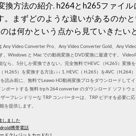
への変換方法の紹介. h264とh265ファ
す。まずどのような違いがあるのかと
というのは何かという点から見ていきたい
ny Video Converter Pro、Any Video Converter Gold、Any Video 
ます。Windows と Mac での動画変換とDVD変換に最適です。 Vi
なら、5分しか変換できない。完全無料でHEVC （H.265）変換を行
C（ H.265）を変換する方法↓↓↓ 1. HEVC（ H.265）をAVC（H
作手順を読み前に、無料でLeawo HD動画変換プロをダウンロードし
する 無料 trp h 264 converter のダウンロード ソフトウェア Upda
ザーフレンドリーな TRP コンバーターは、TRP ビデオを必要
能を提供します。
失敗しました
roid携帯電話
ードクレジットカードなし