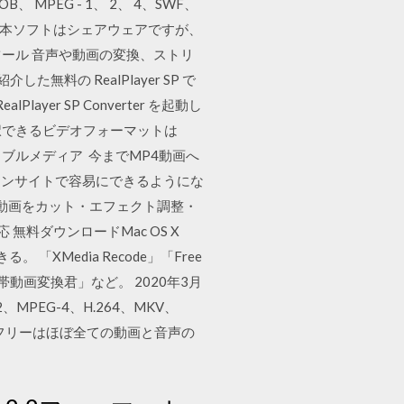
OB、 MPEG - 1、 2、 4、SWF、
2月7日 本ソフトはシェアウェアですが、
式変換ツール 音声や動画の変換、ストリ
料の RealPlayer SP で
ayer SP Converter を起動し
選択できるビデオフォーマットは
らポータブルメディア 今までMP4動画へ
インサイトで容易にできるようにな
に動画をカット・エフェクト調整・
応 無料ダウンロードMac OS X
Media Recode」「Free
nsoft」「携帯動画変換君」など。 2020年3月
PEG-4、H.264、MKV、
ter フリーはほぼ全ての動画と音声の