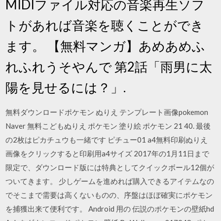
MIDIファイル対応の音楽再生ソフ
トがあれば音楽を聴くことができ
ます。 【無料マンガ】あめあめふ
れふれうそやんで 第2話「雨男に太
陽を見せるには？」.
無料ダウンロードポケモン ぬりえ テンプレート画像pokemon
Naver 無料こどもぬりえ ポケモン 塗り絵 ポケモン 21 40. 最後
の2枚はピカチュウも一緒です ピチュー01 a4無料印刷ぬりえ
画像をクリックすると印刷用a4サイズ 2017年の1月11日まで
限定で、ダウンロード版には特典としてクイックボール12個が
ついてきます。 少しゲームを進めれば購入できるアイテムなの
でそこまで需要は高くないものの、序盤はほぼ確実にポケモン
を捕獲出来て便利です。 Android 用の 伝説のポケモンの壁紙hd