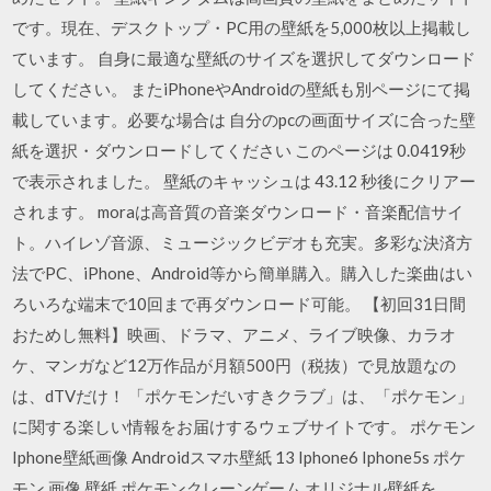
です。現在、デスクトップ・PC用の壁紙を5,000枚以上掲載し
ています。 自身に最適な壁紙のサイズを選択してダウンロード
してください。 またiPhoneやAndroidの壁紙も別ページにて掲
載しています。必要な場合は 自分のpcの画面サイズに合った壁
紙を選択・ダウンロードしてください このページは 0.0419秒
で表示されました。 壁紙のキャッシュは 43.12 秒後にクリアー
されます。 moraは高音質の音楽ダウンロード・音楽配信サイ
ト。ハイレゾ音源、ミュージックビデオも充実。多彩な決済方
法でPC、iPhone、Android等から簡単購入。購入した楽曲はい
ろいろな端末で10回まで再ダウンロード可能。 【初回31日間
おためし無料】映画、ドラマ、アニメ、ライブ映像、カラオ
ケ、マンガなど12万作品が月額500円（税抜）で見放題なの
は、dTVだけ！ 「ポケモンだいすきクラブ」は、「ポケモン」
に関する楽しい情報をお届けするウェブサイトです。 ポケモン
Iphone壁紙画像 Androidスマホ壁紙 13 Iphone6 Iphone5s ポケ
モン 画像 壁紙 ポケモンクレーンゲーム オリジナル壁紙を