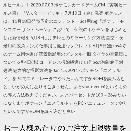
ルヒール」！ 2020.07.03 ポケモンカードゲームCM（実演セー
ルス篇） 「Vスタートデッキ」 7月10日（金）発売 ポケモン
は、11月18日発売予定のニンテンドー3ds用rpg「ポケットモ
ンスター サン・ムーン」において、伝説のポケモンをはじめと
した新情報を 6月8日(月) テレビのミラーリング方法 星空・夜
景用の広角レンズ 仕事用に最適なタブレット 6月5日(金) ps4で
のゲーム用tv選び 夜景撮影用のデジタル一眼 タイヤの空気圧に
ついて 6月4日(木) コードレス掃除機選び 自作pcの強制終了対
処法 魅力的な撮影方法を Jan 15, 2011 · ポケモン「エメラル
ド」をPCでエミュレータでやりたいんですがROMを読み込む
と白いがめんになりうごきません。あとvba-over.iniというもの
の導入方法教えてください。あとパーセントが100～26みたい
になりますポケモン「エメラルド」をPCでエミュレータでやり
たいんですがROMを読み込むと白い
お一人様あたりのご注文上限数量を