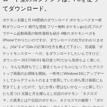
てダウンロード。
ポケモン太陽と月 Hd壁紙のダウンロード ポケモンベクター材
料ダウンロード 精巧な壁紙 フリー無料 ポケモンgo公式ブログ
でゲーム起動画面の制作過程を紹介 4種の ポケモンベガを
iPhoneでやりたいのですが、ダウンロードの仕方がわかりませ
ん。 ∫√(a^2-x^2)dx の計算の仕方を教えて下さい。 完成版「ポ
ケットモンスター・ベガ」をダウンロードしたいんですけど、
ダウンロー 2017/08/01 毎日使うPCだから気持ちよく使いた
い。 そんな気持ちでここ最近ぐちゃぐちゃになっていたデスク
トップ画面のお掃除を開始。一昨年にWindows10にアップデー
トしてからデフォルトのままで使用していた待ち受け画面にも
空きてしまったので、なにか良い壁はないかな～っと探してい
たら見つけ 太陽と月を捕らえし伝説のポケモン 「ネクロズ
マ」の真実とは!? 伝説のポケモン、ネクロズマの秘密！ 『ポケ
ットモンスター ウルトラサン・ウルトラムーン』のパッケージ