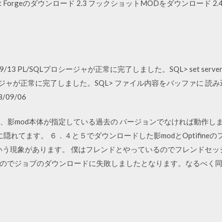
t Forgeのダウンロード 2.3 フックショットMODをダウンロード 2.4 min
7/09/13 PL/SQLプロシージャが正常に完了しました。SQL> set serveroutpu
Lプロシージャが正常に完了しました。SQL> ファイル内容をバッファに 
/09/06
fineは、影mod本体が指定している過去の バージョンでなければ動作し
ck to hide)]に隠れてます。 ６．４と５でダウンロードした影modとOptif
そういう現象があります。 僕はフレンドとやっているのでフレンドセ
のでジョブのダウンロードに失敗しましたとなります。なるべく