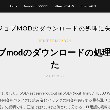
Home
Donaldson29211
Littman63459
Bozzo9481
MCジョブMODのダウンロードの処理に
JENTZEN22821
ジョブmodのダウンロードの
た
20.01.2021
SQL> set serveroutput on SQL> @put_line 8 / HEL
内容をバッファに 読み込む バッファの内容を実行する 期待通りに表示 201
 (merge)」の説明です。正確ではないけど何となく分かる、IT用語