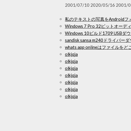
2001/07/10 2020/05/16 2001/0
私のテキストの写真をAndroi
Windows 7 Pro 32ビット
Windows 10ビルド1709 USB
sandisk sansa m240ドライバ
whats app onlineはファ
olkjqja
olkjqja
olkjqja
olkjqja
olkjqja
olkjqja
olkjqja