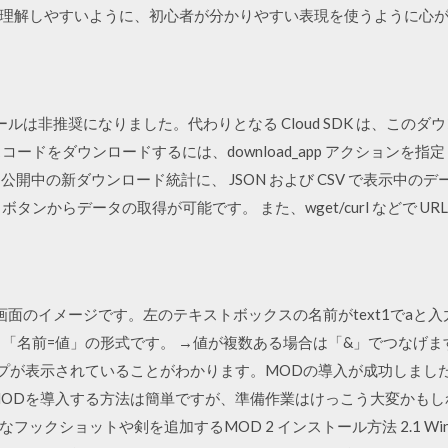
も理解しやすいように、初心者が分かりやすい表現を使うように心
25 このツールは非推奨になりました。代わりとなる Cloud SDK は、
ドをダウンロードするには、download_app アクションを指定して 
6: テスト公開中の新ダウンロード統計に、 JSON および CSV で表
らデータの取得が可能です。 また、wget/curl などで URL を直接 2
/01 以下は画面のイメージです。左のテキストボックスの名前がtext1で
。 →「名前=値」の形式です。 →値が複数ある場合は「&」でつなげま
ップが表示されていることがわかります。MODの導入が成功しまし
ODを導入する方法は簡単ですが、準備作業はけっこう大変かもしれ
クショットや剣を追加するMOD 2 インストール方法 2.1 WinR