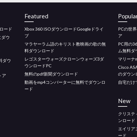
Featured
Popula
ロード
Xbox 360 ISOダウンロードGoogleドライ
PCの世
ブ
ア
にダウ
マラヤーラム語のキリスト教映画の歌の無
PC用の
料ダウンロード
ム無料ダ
ド
レゴスターウォーズクローンウォーズ3ダ
マリーナmi
無料ダウ
ウンロードPC
Cisco 
無料のpdf新聞ダウンロード
のダウン
トア
動画をmp4コンバーターに無料でダウンロ
自宅だけ
ード
New
クリステ
ンロード
エイリアン
ード