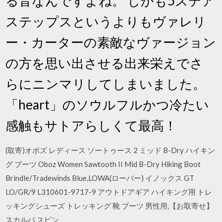
る音なんですよね。 しかも5ステア
ステップスというよりもヴァレリ
ー・カーターの素敵なヴァージョン
の方を思い出させる出来栄えでさ
らにニンマリしてしまいました。
「heart」のソウルフルかつ冷たい
感触もサトアらしくて最高！
(取寄)オボズ レディース ソートゥース 2 ミッド B-Dry ハイキン
グ ブーツ Oboz Women Sawtooth II Mid B-Dry Hiking Boot
Brindle/Tradewinds Blue,LOWA(ローバー) イノックス GT
LO/GR/9 L310601-9717-9 アウトドアギア ハイキング用 トレ
ッキングシューズ トレッキング 靴 ブーツ 男性用,【お取寄せ】
スカルパ スピン