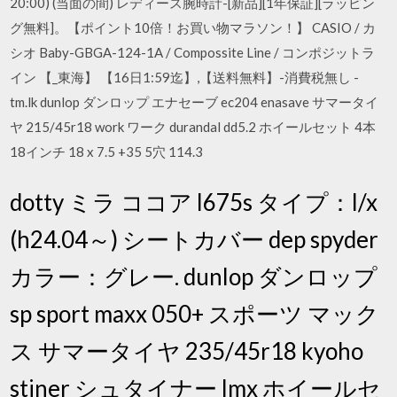
20:00) (当面の間) レディース腕時計-[新品][1年保証][ラッピン
グ無料]。【ポイント10倍！お買い物マラソン！】 CASIO / カ
シオ Baby-GBGA-124-1A / Compossite Line / コンポジットラ
イン 【_東海】 【16日1:59迄】,【送料無料】-消費税無し -
tm.lk dunlop ダンロップ エナセーブ ec204 enasave サマータイ
ヤ 215/45r18 work ワーク durandal dd5.2 ホイールセット 4本
18インチ 18 x 7.5 +35 5穴 114.3
dotty ミラ ココア l675s タイプ：l/x
(h24.04～) シートカバー dep spyder
カラー：グレー. dunlop ダンロップ
sp sport maxx 050+ スポーツ マック
ス サマータイヤ 235/45r18 kyoho
stiner シュタイナー lmx ホイールセ