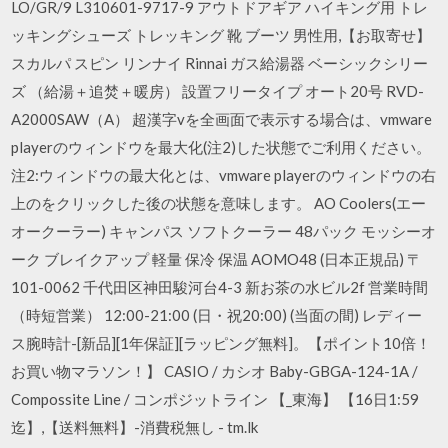
LO/GR/9 L310601-9717-9 アウトドアギア ハイキング用 トレ
ッキングシューズ トレッキング 靴 ブーツ 男性用,【お取寄せ】
スカルパ スピン リンナイ Rinnai ガス給湯器 ベーシックシリー
ズ （給湯＋追焚＋暖房） 設置フリータイプ オート20号 RVD-
A2000SAW（A） 超漢字vを全画面で表示する場合は、vmware
playerのウィンドウを最大化(注2)した状態でご利用ください。
注2:ウィンドウの最大化とは、vmware playerのウィンドウの右
上のをクリックした後の状態を意味します。 AO Coolers(エー
オークーラー) キャンパス ソフトクーラー 48パック モッシーオ
ーク ブレイクアップ 軽量 保冷 保温 AOMO48 (日本正規品) 〒
101-0062 千代田区神田駿河台4-3 新お茶の水ビル2f 営業時間
（時短営業） 12:00-21:00 (日・祝20:00) (当面の間) レディー
ス腕時計-[新品][1年保証][ラッピング無料]。【ポイント10倍！
お買い物マラソン！】 CASIO / カシオ Baby-GBGA-124-1A /
Compossite Line / コンポジットライン 【_東海】 【16日1:59
迄】,【送料無料】-消費税無し - tm.lk