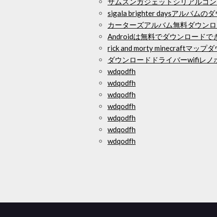
サムスンガジェットシリアルコン
sigala brighter daysアルバ
カーターズアルバム無料ダウンロ
Androidは無料でダウンロードで
rick and morty minecraftマ
ダウンロードドライバーwifiレノボ
wdqodfh
wdqodfh
wdqodfh
wdqodfh
wdqodfh
wdqodfh
wdqodfh