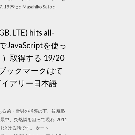
 1999 ;; ;; Masahiko Sato ;;
B, LTE) hits all-
TML上でJavaScriptを使っ
取得する 19/20
なブックマークはて
ダイアリー日本語
である弟・雪男の指導の下、祓魔塾
中、突然燐を狙って現れ 2011
ぱり泣ける話です。 次ー＞