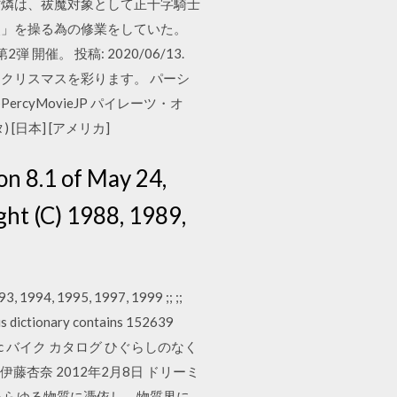
た奥村燐は、祓魔対象として正十字騎士
炎」を操る為の修業をしていた。
 開催。 投稿: 2020/06/13.
にクリスマスを彩ります。 パーシ
@PercyMovieJP パイレーツ・オ
タ) [日本] [アメリカ]
on 8.1 of May 24,
ight (C) 1988, 1989,
993, 1994, 1995, 1997, 1999 ;; ;;
his dictionary contains 152639
 相沢恵子 50cc バイク カタログ ひぐらしのなく
伊藤杏奈 2012年2月8日 ドリーミ
はあらゆる物質に憑依し、物質界に