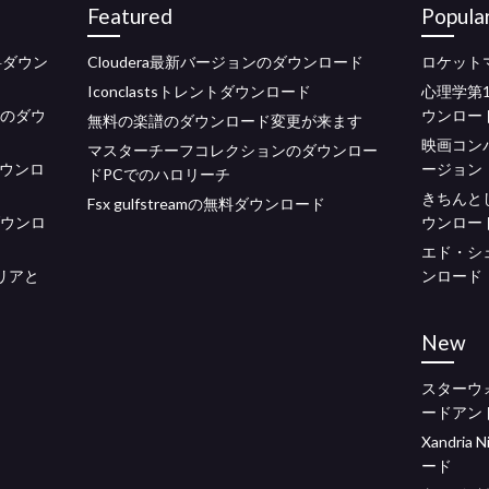
Featured
Popula
無料ダウン
Cloudera最新バージョンのダウンロード
ロケット
Iconclastsトレントダウンロード
心理学第
流のダウ
ウンロー
無料の楽譜のダウンロード変更が来ます
映画コン
マスターチーフコレクションのダウンロー
ダウンロ
ージョン
ドPCでのハロリーチ
きちんと
Fsx gulfstreamの無料ダウンロード
Fダウンロ
ウンロー
エド・シ
リアと
ンロード
New
スターウ
ードアン
Xandri
ード