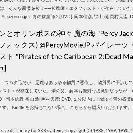
は、そんな悪魔を祓う——祓魔師＜エクソシスト＞が存在していた
n.co.jp： 青の祓魔師 2 [DVD]: 岡本信彦, 福山 潤, 岡村天斎: D
ンポスの神々 魔の海 "Percy Jackson:
０世紀フォックス) @PercyMovieJP パイ
rates of the Caribbean 2:Dead Ma
カ]
二つの次元だが、悪魔はあらゆる物質に憑依し、物質界に干渉し
シスト＞が存在していた。燐の父、藤本も優秀な祓魔師だったが、
[DVD]: 岡本信彦, 福山 潤, 岡村天斎: DVD. １分以内にKindleで 
けます。 Kindle をお持ちでない場合、こちらから購入いただけます。 
ge size dictionary for SKK system ;; Copyright (C) 1988, 1989, 1990,