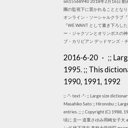
sm15568940 2018年2
團の監視下に置かれることとなり
オンライン・ソーシャルクラブ『WE WA
『WE WANT として書き下ろ
ー・ジャクソンとオリンポスの神々 魔の海 "
ブ・カリビアン デッドマンズ・チェスト "Pi
2016-6-20 · ;; Large
1995. ;; This dictio
1990, 1991, 1992
;; -*- text -*- ;; Large size dicti
Masahiko Sato ;; Hironobu ;; Large
entries. ;; ;; Copyright (
頃に 圭一 道重さゆみ岡崎女子大 a
ング 林下清志 杏林大学病院 g