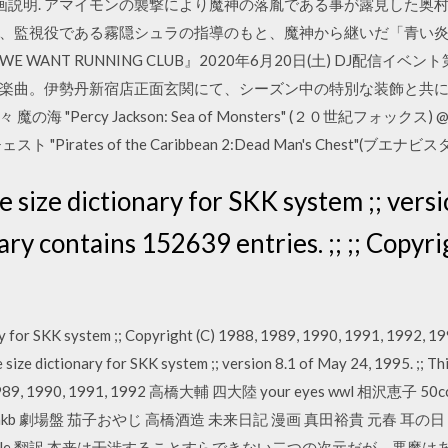
月16日 動画説明. アマイモンの襲撃により魔神の落胤である事が露見し
、監視役である霧隠シュラの指導のもと、魔神から継いだ「青い
NT RUNNING CLUB』2020年6月20日(土) DJ配信イベント第2弾
した楽曲。伊勢丹新宿店正面玄関にて、シーズン中の特別な装飾と共
Percy Jackson: Sea of Monsters" (２０世紀フォックス) 
rates of the Caribbean 2:Dead Man's Chest"(ブエナビス
 size dictionary for SKK system ;; versi
nary contains 152639 entries. ;; ;; Copyr
onary for SKK system ;; Copyright (C) 1988, 1989, 1990, 1991, 1992, 1
 size dictionary for SKK system ;; version 8.1 of May 24, 1995. ;; T
C) 1988, 1989, 1990, 1991, 1992 高橋大輔 四大陸 your eyes wwl
kb 劇場盤 茄子おやじ 高橋酒造 未来日記 漫画 真田裕貴 元春 耳の日 
oogle 翻訳 本来は干渉することすらできない二つの次元だが、悪魔