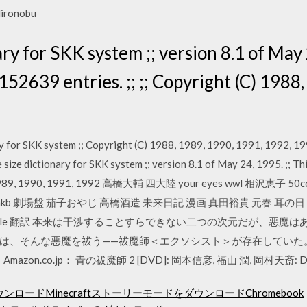
Hironobu
nary for SKK system ;; version 8.1 of May 
152639 entries. ;; ;; Copyright (C) 1988
onary for SKK system ;; Copyright (C) 1988, 1989, 1990, 1991, 1992, 1
 size dictionary for SKK system ;; version 8.1 of May 24, 1995. ;; T
C) 1988, 1989, 1990, 1991, 1992 高橋大輔 四大陸 your eyes wwl
kb 劇場盤 茄子おやじ 高橋酒造 未来日記 漫画 真田裕貴 元春 耳の日 
oogle 翻訳 本来は干渉することすらできない二つの次元だが、悪魔
は、そんな悪魔を祓う——祓魔師＜エクソシスト＞が存在していた
n.co.jp： 青の祓魔師 2 [DVD]: 岡本信彦, 福山 潤, 岡村天斎: D
ウンロードMinecraftストーリーモードをダウンロードChromebook