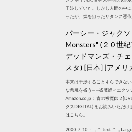
干渉していた。しかし人間の中に
ったが、燐を狙ったサタンに憑依 Amazo
パーシー・ジャクソンとオリ
Monsters" (２
デッドマンズ・チェスト "Pi
スタ) [日本] [アメリ
本来は干渉することすらできない
な悪魔を祓う——祓魔師＜エクソ
Amazon.co.jp： 青の祓魔師 2 
クスDIGITAL) をお読みいただ
はこちら。
2000-7-10 · ;; -*- text -*- ;; Lar