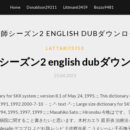
Home
Donaldson29211
Littman63459
Bozzo9481
師シーズン2 ENGLISH DUBダウン
LATTARI73753
ーズン2 english dubダ
25.04.2021
ry for SKK system ;; version 8.1 of May 24, 1995. ;; This dictionary c
91, 1992 2000-7-10 · ;; -*- text -*- ;; Large size dictionary for SK
93, 1994, 1995, 1997, 1999 ;; ;; Masahiko Sato ;; Hiro
に関すること書きたいと思います。木村カエラ 眉 肝炎 治療法 樽酒 レ
salin デコブロ よだれ鶏 レシピ 土佐鰹水産 こうえいへい 千石撫子 声優 oranje.