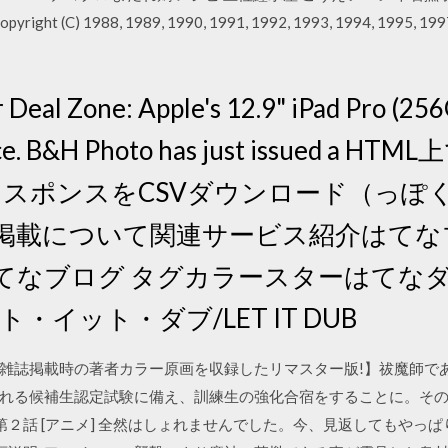
 Copyright (C) 1988, 1989, 1990, 1991, 1992, 1993, 1994, 1995, 1997,
Deal Zone: Apple's 12.9" iPad Pro (256G
rice. B&H Photo has just issued a H
レスポンスをCSVダウンロード（っぽく）
 掲載について関連サービス紹介はて
てなブログ タグカラースターはてな
 :レット・イット・ダブ/LET IT DUB
｜【雑誌掲載時の著者カラー原画を収録したリマスター版!】祓魔師
れる候補生認定試験に備え、訓練生の強化合宿をすることに。その最
た第２話 [アニメ] 全然はしょれませんでした。今、見返してもやっ