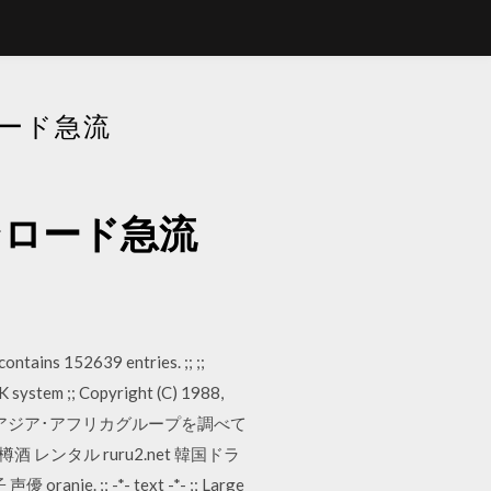
ロード急流
ウンロード急流
ontains 152639 entries. ;; ;;
K system ;; Copyright (C) 1988,
nobu 今晩はです。アジア･アフリカグループを調べて
ンタル ruru2.net 韓国ドラ
 ;; -*- text -*- ;; Large