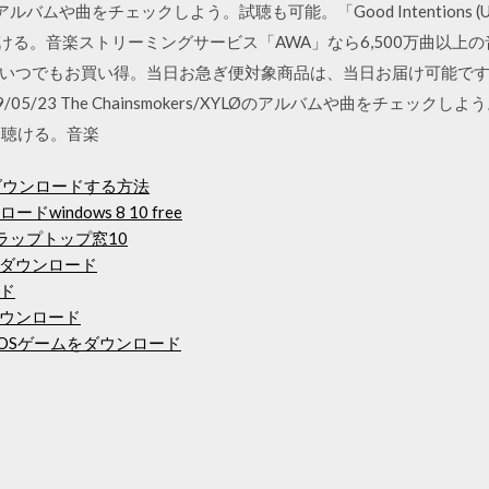
Songsのアルバムや曲をチェックしよう。試聴も可能。「Good Intentions (Unli
mix)」も聴ける。音楽ストリーミングサービス「AWA」なら6,500万曲以上の音楽が 
いつでもお買い得。当日お急ぎ便対象商品は、当日お届け可能で
19/05/23 The Chainsmokers/XYLØのアルバムや曲をチェックしよう
ix)」も聴ける。音楽
てダウンロードする方法
indows 8 10 free
ukラップトップ窓10
ダウンロード
ド
無料でダウンロード
OSゲームをダウンロード