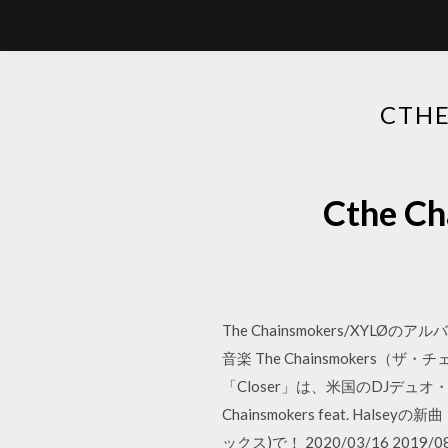
CTH
Cthe 
The Chainsmokers/XYLØのア
音楽 The Chainsmokers（ザ
「Closer」は、米国のDJデュオ
Chainsmokers feat. H
ックス)で！ 2020/03/16 2019/08