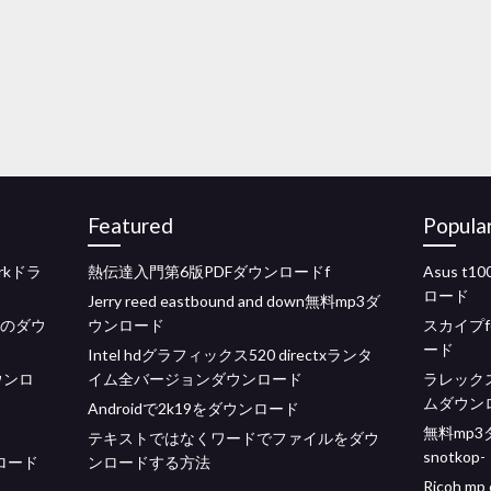
Featured
Popula
orkドラ
熱伝達入門第6版PDFダウンロードf
Asus 
ロード
Jerry reed eastbound and down無料mp3ダ
ムのダウ
ウンロード
スカイプfo
ード
Intel hdグラフィックス520 directxランタ
ウンロ
イム全バージョンダウンロード
ラレックス
ムダウンロー
Androidで2k19をダウンロード
無料mp3ダウ
テキストではなくワードでファイルをダウ
snotkop-
ンロード
ンロードする方法
Ricoh 