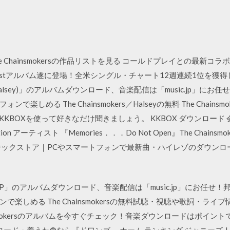
4 550円 The Chainsmokersの作品リストを見る コールドプレイとの
アルバム遂に登場！全米シングル・チャート12週連続1位を獲得した大ヒッ
s) (feat.Halsey)」のアルバムダウンロード、音楽配信は「music.jp
る The Chainsmokers／Halseyの無料 The Chainsmoke
すぐKKBOXを使って好きなだけ聞きましょう。 KKBOX ダウンロード 会員登
an Edition アーティスト 『Memories．．．Do Not Open』The Ch
ジックストア｜PCやスマートフォンで最新曲・ハイレゾのダウンロ
ージュ EP」のアルバムダウンロード、音楽配信は「music.jp」にお任
楽しめる The Chainsmokersの無料試聴・視聴や歌詞・ラ
nsmokersのアルバムを今すぐチェック！音楽ダウンロードはポイントでお