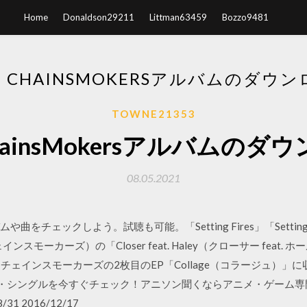
Home
Donaldson29211
Littman63459
Bozzo9481
E CHAINSMOKERSアルバムのダウ
TOWNE21353
ChainsMokersアルバムの
08.05.2021
ルバムや曲をチェックしよう。試聴も可能。「Setting Fires」「Setting F
・チェインスモーカーズ）の「Closer feat. Haley（クローサー fea
・チェインスモーカーズの2枚目のEP「Collage（コラージュ）」に収
alseyの新曲・シングルを今すぐチェック！アニソン聞くならアニメ・ゲーム専門
/31 2016/12/17