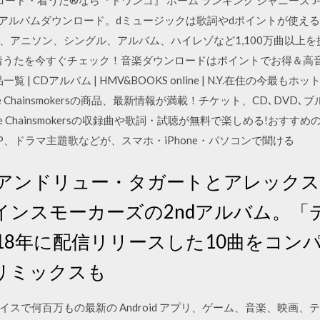
ド・着うた®なら『ドワンゴ』 ホーム ランキング ジャニーズ J-POP 
ick Boy」のアルバムダウンロード。dミュージックは歌詞やdポイント
ニソン、シングル、アルバム、ハイレゾなど1,100万曲以上を提供してい 
うたを今すぐチェック！音楽ダウンロードはポイントでお得＆高音質のd
 | 商品一覧 | CDアルバム | HMV&BOOKS online | N.Y.在住
 Chainsmokersの商品、最新情報が満載！チケット、CD､DVD､ブ
y／The Chainsmokersの収録曲や歌詞・試聴が無料で楽しめる!お
P、ドラマ主題歌などが、スマホ・iPhone・パソコンで聞ける
mokers アンドリュー・タガートとアレ
インスモーカーズの2ndアルバム。「
18年に配信リリースした10曲をコン
リミックスも
スで何百万もの最新の Android アプリ、ゲーム、音楽、映画、テ