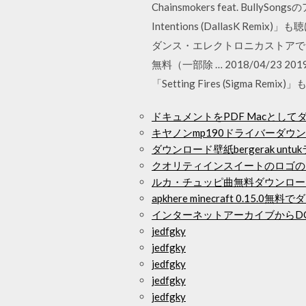
Chainsmokers feat. Bully
Intentions (DallasK Re
ダンス・エレクトロニカストアで
無料（一部除 … 2018/04/23 20
「Setting Fires (Sigma Rem
ドキュメントをPDF Macとし
キヤノンmp190ドライバーダウンロードw
ダウンロード壁紙bergerak unt
クオリティインスイートのロゴの
ルカ・チュッピ曲無料ダウンロー
apkhere minecraft 0.15.0
インターネットアーカイブからD
jedfgky
jedfgky
jedfgky
jedfgky
jedfgky