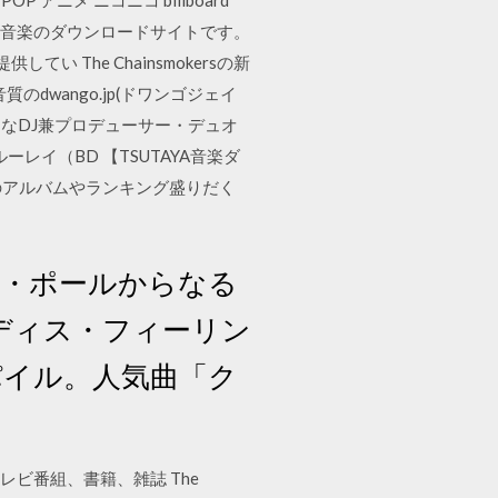
アニメ ニコニコ billboard
が使える音楽のダウンロードサイトです。
The Chainsmokersの新
wango.jp(ドワンゴジェイ
の今最もホットなDJ兼プロデューサー・デュオ
ルーレイ（BD 【TSUTAYA音楽ダ
すすめのアルバムやランキング盛りだく
ックス・ポールからなる
ディス・フィーリン
パイル。人気曲「ク
レビ番組、書籍、雑誌 The