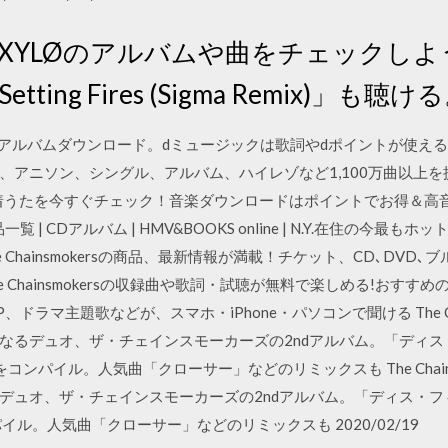
okers/XYLØのアルバムや曲をチェック
「Setting Fires (Sigma Remix)」も
ick Boy」のアルバムダウンロード。dミュージックは歌詞やdポイント
ニソン、シングル、アルバム、ハイレゾなど1,100万曲以上を提供してい 
うたを今すぐチェック！音楽ダウンロードはポイントでお得＆高音質のd
 | 商品一覧 | CDアルバム | HMV&BOOKS online | N.Y.在住
 Chainsmokersの商品、最新情報が満載！チケット、CD､DVD､ブ
y／The Chainsmokersの収録曲や歌詞・試聴が無料で楽しめる!お
、ドラマ主題歌などが、スマホ・iPhone・パソコンで聞ける The Cha
なるデュオ、ザ・チェインスモーカーズの2ndアルバム。「ディ
コンパイル。人気曲「クローサー」などのリミックスも The Chain
デュオ、ザ・チェインスモーカーズの2ndアルバム。「ディス・フィ
ル。人気曲「クローサー」などのリミックスも 2020/02/19