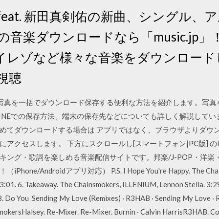
okers feat. 新田真剣佑の新曲、シング
音楽ダウンロードなら「music.jp」！
イレゾなど様々な音楽をダウンロード
視聴
ルバムの写真を一括でダウンロード保存する便利な方法を紹介します。写
INEでの保存方法、端末の保存先などについても詳しく解説していま
まとめてダウンロードする場合は アプリではなく、ブラウザよりダウ
アクセスします。 下方にスクロールし[スマートフォン|PC版] の
キング・歌詞を楽しめる音楽配信サイトです。邦楽/J-POP・洋
droidアプリ対応） P.S. I Hope You're Happy. The Chainsmoke
:01. 6. Takeaway. The Chainsmokers, ILLENIUM, Lennon Stella. 3:29.
8. Do You Sending My Love (Remixes) · R3HAB · Sending My Love · 
okersHalsey. Re-Mixer. Re-Mixer. Burnin · Calvin HarrisR3HAB. Com