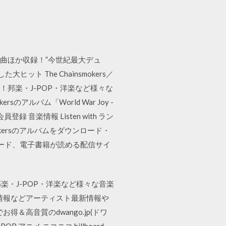
最新コラボ曲ほか収録！”今世紀最大デュ
ト The Chainsmokers／
」にお任せ！邦楽・J-POP・洋楽など様々な
rsのアルバム「World War Joy -
録 音楽情報 Listen with ラン
ainsmokersのアルバムをダウンロード・
ード、電子書籍が読める配信サイ
せ！邦楽・J-POP・洋楽など様々な音楽
イブ情報などアーティスト最新情報や
得＆高音質のdwango.jp(ドワ