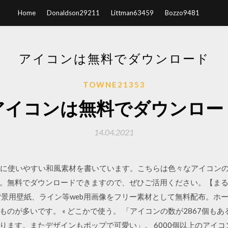
Home
Donaldson29211
Littman63459
Bozzo9481
アイコンは無料でダウンロード
TOWNE21353
アイコンは無料でダウンロー
14.04.2021
ンに使いやすい和風素材を書いています。こちらは色々なアイコン
。無料でダウンロードできますので、ぜひご活用ください。【ま
背景用壁紙、ライン等web用画像をフリー素材として無料配布。ホ
のが多いです。 « どこかで使う。 「アイコンの数が2867個も
ります。またデザインもポップで可愛い」。 6000個以上のアイ