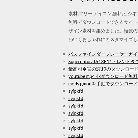
素材,フリー,アイコン,無料,ビジネ
無料でダウンロードできるサイト 
ザイン素材を集めました。複数の
わいくおしゃれにカスタマイズし
パスファインダープレーヤーガイ
Supernatural.S13E11トレン
最高司令官の窓10のダウンロー
youtube mp4 4kダウンロード無料
mods gmodを手動でダウンロー
syipkfd
syipkfd
syipkfd
syipkfd
syipkfd
syipkfd
syipkfd