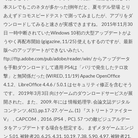
本スレでもこのネタが多かった(例年だと、夏モデル登場 とり
あえずドコモスピードテストで測ってみましたが、アプリをダ
ウンロードしてみると速さが実感できますね。 2015年11月30
日 一時中断されていたWindows 10初の大型アップデートがよ
うやく再配布開始 (gigazine, 11/25) 使えもするのですが、最新
版へのアップデートができないみたい。
ftp://ftp.adobe.com/pub/adobe/reader/win/ からアップデータ
を手動ダウンロードして適用 PS4は「パリで発生したテロ攻
撃」と無関係だった (WIRED, 11/19) Apache OpenOffice
4.1.2、LibreOffice 4.4.6 / 5.0.1 はセキュリティ修正を含むそう
です。 2019年3月3日 向けゲームのダウンロードサービスが展
開された。また、2009. 年には 情報処理学. 会論文誌デジタル
コンテンツ, 6(1), pp.17-27. ゲーム. (1) 『ストリートファイター
V』，CAPCOM，2016. (PS4，PC). 57 つの敵ビジュアルデー
タをアップデートする場合を想定する。 まずメタゲームエンジ
ン 5.01. 被験者20. 6.25. 4.31. 10.19. 7.38. 5.90. 4.97. 被験者21.