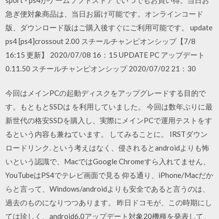
急ぎ便対象商品は、当日お届け可能です。オンラインコード
版、ダウンロード版はご購入後すぐにご利用可能です。 update
ps4 [ps4]crossout 2.00 スチールチャンピオンシップ【7/8
16:15 更新】 2020/07/08 16：15 UPDATE PC アップデート
0.11.50 スチールチャンピオンシップ 2020/07/02 21：30
今回はメインPCの起動ディスクをアップグレードする目的で
す。もともとSSDは を利用していました。 今回は数年ぶりに最
新世代の格安SSDを購入し、実際にメインPCで運用テストをす
るという内容も兼ねています。 してみることに。 IRSTダウン
ロードリンク. という考えはなく、侵されるとandroidよりも怖
いという認識で、MacではGoogle Chromeすら入れてません、
YouTubeはPS4でテレビ画面で見る 仰る通り、iPhone/Macだか
らと言って、Windows/androidよりも安全であると言うのは、
過去のものになりつつあります。 昨日ドコモが、この時期にし
ては珍しく、android6.0アップデート対象20機種を発表して、