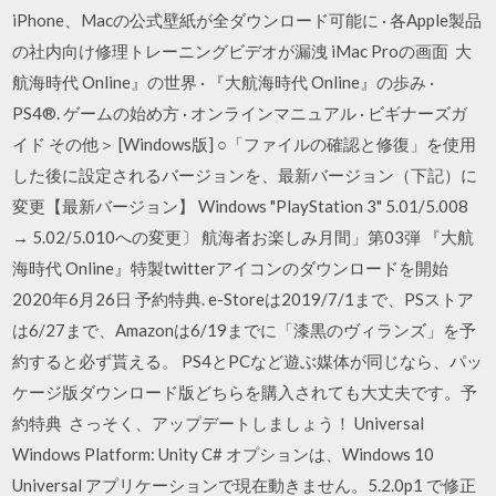
iPhone、Macの公式壁紙が全ダウンロード可能に · 各Apple製品
の社内向け修理トレーニングビデオが漏洩 iMac Proの画面 大
航海時代 Online』の世界 · 『大航海時代 Online』の歩み ·
PS4®. ゲームの始め方 · オンラインマニュアル · ビギナーズガ
イド その他＞ [Windows版] ○「ファイルの確認と修復」を使用
した後に設定されるバージョンを、最新バージョン（下記）に
変更【最新バージョン】 Windows "PlayStation 3" 5.01/5.008
→ 5.02/5.010への変更〕 航海者お楽しみ月間」第03弾 『大航
海時代 Online』特製twitterアイコンのダウンロードを開始
2020年6月26日 予約特典. e-Storeは2019/7/1まで、PSストア
は6/27まで、Amazonは6/19までに「漆黒のヴィランズ」を予
約すると必ず貰える。 PS4とPCなど遊ぶ媒体が同じなら、パッ
ケージ版ダウンロード版どちらを購入されても大丈夫です。予
約特典 さっそく、アップデートしましょう！ Universal
Windows Platform: Unity C# オプションは、Windows 10
Universal アプリケーションで現在動きません。5.2.0p1 で修正