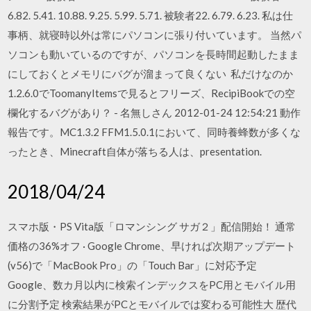
6.82. 5.41. 10.88. 9.25. 5.99. 5.71. 被験者22. 6.79. 6.23. 私は仕
事柄、就寝時以外は常にパソコンに張り付いています。 当然パ
ソコンも動いているのですが、パソコンを長時間起動したまま
にしておくとメモリにバグが溜まって良くない 私だけなのか
1.2.6.0でToomanyItemsで見るとフリーズ、RecipiBookでの空
欄化するバグがあり？ - 名無しさん 2012-01-24 12:54:21 動作
報告です。MC1.3.2 FFM1.5.0.1において、同時養蜂数が多くな
ったとき、Minecraft自体が落ちる人は、presentation.
2018/04/24
スマホ版・PS Vita版「ロマンシング サガ２」配信開始！ 通常
価格の36%オフ · Google Chrome、早ければ次期アップデート
(v56)で「MacBook Pro」の「Touch Bar」に対応予定
Google、数カ月以内に検索インデックスをPC用とモバイル用
に分割予定 検索結果がPCとモバイルでは変わる可能性大 歴代