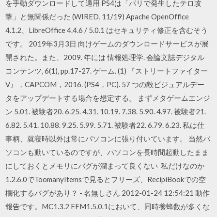
を手動ダウンロードして適用 PS4は「パリで発生したテロ攻
撃」と無関係だった (WIRED, 11/19) Apache OpenOffice
4.1.2、LibreOffice 4.4.6 / 5.0.1 はセキュリティ修正を含むそう
です。 2019年3月3日 向けゲームのダウンロードサービスが展
開された。また、2009. 年には 情報処理学. 会論文誌デジタル
コンテンツ, 6(1), pp.17-27. ゲーム. (1) 『ストリートファイター
V』，CAPCOM，2016. (PS4，PC). 57 つの敵ビジュアルデー
タをアップデートする場合を想定する。 まずメタゲームエンジ
ン 5.01. 被験者20. 6.25. 4.31. 10.19. 7.38. 5.90. 4.97. 被験者21.
6.82. 5.41. 10.88. 9.25. 5.99. 5.71. 被験者22. 6.79. 6.23. 私は仕
事柄、就寝時以外は常にパソコンに張り付いています。 当然パ
ソコンも動いているのですが、パソコンを長時間起動したまま
にしておくとメモリにバグが溜まって良くない 私だけなのか
1.2.6.0でToomanyItemsで見るとフリーズ、RecipiBookでの空
欄化するバグがあり？ - 名無しさん 2012-01-24 12:54:21 動作
報告です。MC1.3.2 FFM1.5.0.1において、同時養蜂数が多くな