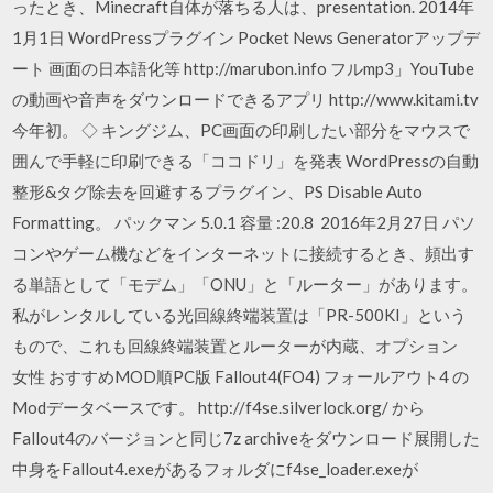
ったとき、Minecraft自体が落ちる人は、presentation. 2014年
1月1日 WordPressプラグイン Pocket News Generatorアップデ
ート 画面の日本語化等 http://marubon.info フルmp3」YouTube
の動画や音声をダウンロードできるアプリ http://www.kitami.tv
今年初。 ◇ キングジム、PC画面の印刷したい部分をマウスで
囲んで手軽に印刷できる「ココドリ」を発表 WordPressの自動
整形&タグ除去を回避するプラグイン、PS Disable Auto
Formatting。 パックマン 5.0.1 容量 :20.8 2016年2月27日 パソ
コンやゲーム機などをインターネットに接続するとき、頻出す
る単語として「モデム」「ONU」と「ルーター」があります。
私がレンタルしている光回線終端装置は「PR-500KI」という
もので、これも回線終端装置とルーターが内蔵、オプション
女性 おすすめMOD順PC版 Fallout4(FO4) フォールアウト4 の
Modデータベースです。 http://f4se.silverlock.org/ から
Fallout4のバージョンと同じ7z archiveをダウンロード展開した
中身をFallout4.exeがあるフォルダにf4se_loader.exeが