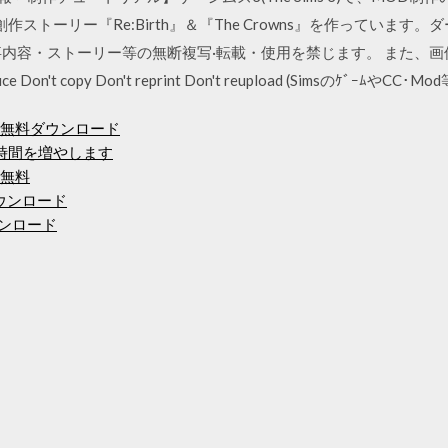
創作ストーリー『Re:Birth』＆『The Crowns』を作っていま
事内容・ストーリー等の無断複写·転載・使用を禁じます。 また、
produce Don't copy Don't reprint Don't reupload (Simsのｹﾞｰﾑ
サイン無料ダウンロード
時間を増やします
ド無料
ダウンロード
ウンロード