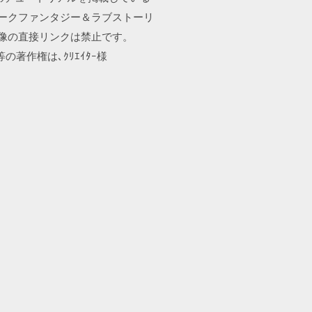
す。ダークファンタジー＆ラブストーリ
画像の直接リンクは禁止です。
やCC･Mod等の著作権は､ｸﾘｴｲﾀｰ様