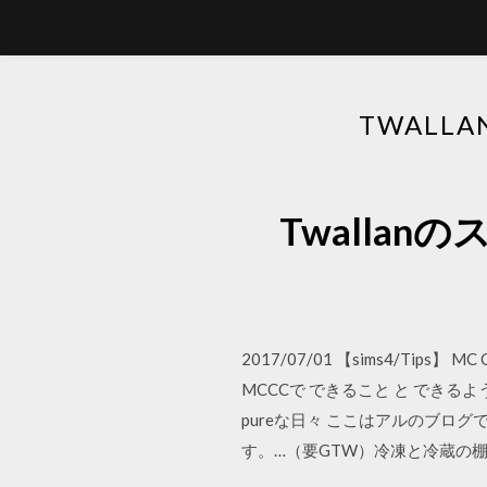
TWALL
Twallan
2017/07/01 【sims4/Tips】 MC
MCCCで できること と できる
pureな日々 ここはアルのブロ
す。…（要GTW）冷凍と冷蔵の