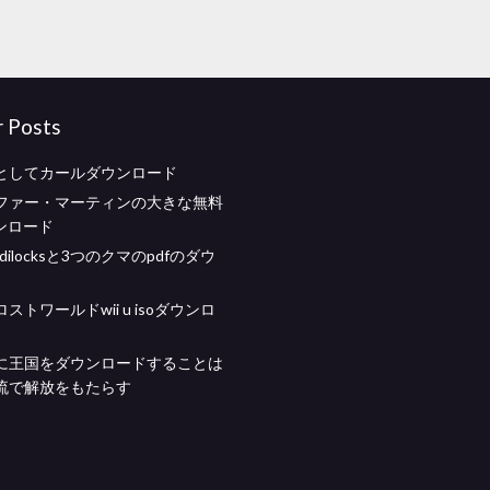
r Posts
としてカールダウンロード
ファー・マーティンの大きな無料
ンロード
dilocksと3つのクマのpdfのダウ
ストワールドwii u isoダウンロ
に王国をダウンロードすることは
流で解放をもたらす