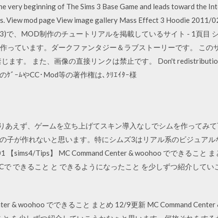
the very beginning of The Sims 3 Base Game and leads toward the In
jokes. View mod page View image gallery Mass Effect 3 Hood
ims 3)で、MOD制作のチュートリアルを掲載しているサイト - 1頁
rowns』を作っています。ダークファンタジー＆ラブストーリーです。 
た、画像の直接リンクは禁止です。 Don't redistribution Don't 
ad (SimsのｹﾞｰﾑやCC･Mod等の著作権は､ｸﾘｴｲﾀｰ様
 とりあえず、ゲームを立ち上げてスキン導入なしでシムを作ってみ
の子が作れないと思います。特にシムズ3はリアル系のビジュアル
sims4/Tips】 MC Command Center & woohoo でできること ま
. 3_8_0 MCCCで できること と できるようになったこと を少しずつ紹
nter & woohoo でできること まとめ 12/9更新 MC Command Center & 