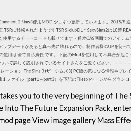
 2014 Comment 2 Sims3使用MOD 少しずつ更新していきます。20
TSRに移転されたようですTSR S-clubDL＊SexySims2は18禁 RE
よく使用するチートコードも載せてます・通常CAS画面でのアイテム
 アップデートがあると真っ先に壊れるので、制作者様のUPを待っ
odの使用は 全て自己責任 です。 下記のModを使用して不具合が
について詳しく説明されているサイトさんをご覧ください。－－－－
r 人生シミュレーション The Sims 3 (ザ・シムズ3) PC版の気になる情報
1.ファイル（part1～part3）を下記のFilesのページからダウンロード … 
 takes you to the very beginning of Th
e Into The Future Expansion Pack, ente
 mod page View image gallery Mass Effe