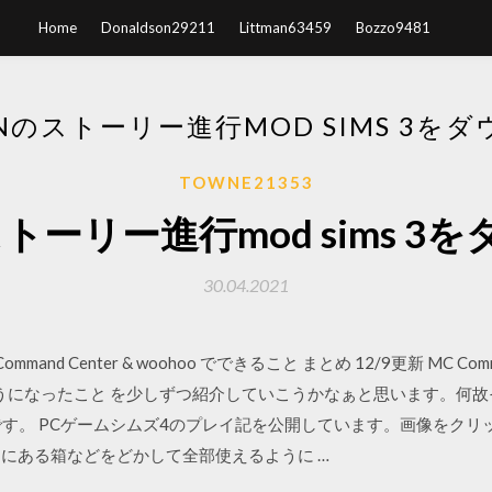
Home
Donaldson29211
Littman63459
Bozzo9481
ANのストーリー進行MOD SIMS 3を
TOWNE21353
のストーリー進行mod sims 
30.04.2021
 Command Center & woohoo でできること まとめ 12/9更新 MC Command
ようになったこと を少しずつ紹介していこうかなぁと思います。何故それを
グです。 PCゲームシムズ4のプレイ記を公開しています。画像をク
棚にある箱などをどかして全部使えるように …