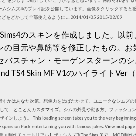
と を少しずつ紹介していこうかなぁと思います。何故それをするかといい 
ゲームシムズ4のプレイ記を公開しています。画像をクリックすると
かして全部使えるように … 2014/01/05 2015/02/09
s4 SkinSims4のスキンを作成しました。以
ンの目元や鼻筋等を修正したもの。お
セバスチャン・モーゲンスターンのシ
land TS4 Skin MF V1のハイライト
9/09 何を目指すかはあなた次第。想像力をはばたかせて、ユニークなシ
して、とことんカスタマイズ。シムの外見や動き方、ファッショ
s loading screen takes you to the very beginning of T
Expansion Pack, entertaining you with famous jokes. View mod page
シムズ3情報 > 制作チュートリアル】ザ・シムズ3(The Sims 3)で、M