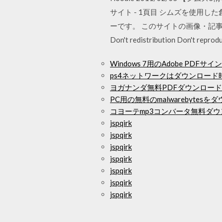
サイト - 1頁目 シムズを使用した
ーです。 このサイトの画像・記
Don't redistribution Don't re
Windows 7用のAdobe PDF
ps4ネットワークはダウンロード
ヨガナンダ無料PDFダウンロー
PC用の無料のmalwarebytesを
コヨーテmp3コンバータ無料ダ
jspqirk
jspqirk
jspqirk
jspqirk
jspqirk
jspqirk
jspqirk