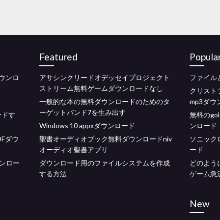
Featured
Popula
ダウンロ
アサシンクリードオデッセイプロジェクト
ファイル
ストリーム無料ゲームダウンロードなし
クリスト
一般的な本の無料ダウンロードのためのタ
mp3ダウ
ーゲットバンド7を生み出す
ードす
無料のgol
Windows 10 appxダウンロード
ンロード
Fダウ
聖書オーディオブック無料ダウンロードniv
ソニックロ
オーディオ聖書アプリ
ード
ンロー
ダウンロード用のファイルシステムを作成
どのよう
する方法
ゲーム急
New